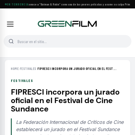
George Clooney reconoce a “Batman & Robin” como una de las peores películas y asume su culpa
EN TENDENCIA
·
Prime Vide
HOME
›
FESTIVALES
›
FIPRESCI INCORPORA UN JURADO OFICIAL EN EL FEST...
FESTIVALES
FIPRESCI incorpora un jurado
oficial en el Festival de Cine
Sundance
La Federación Internacional de Críticos de Cine
establecerá un jurado en el Festival Sundance