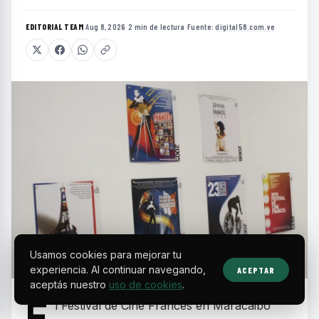
EDITORIAL TEAM
·
Aug 8, 2026
·
2 min de lectura
·
Fuente:
digital58.com.ve
Usamos cookies para mejorar tu
experiencia. Al continuar navegando,
ACEPTAR
aceptás nuestro
uso de cookies
.
E
l Festival de Cine Francés en Maracaibo