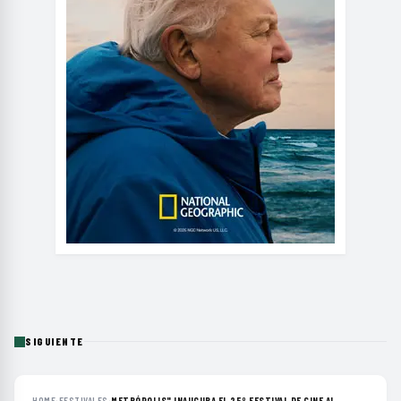
SIGUIENTE
HOME
›
FESTIVALES
›
METRÓPOLIS" INAUGURA EL 25º FESTIVAL DE CINE AL...