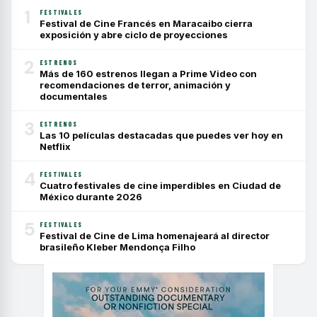
1
FESTIVALES
Festival de Cine Francés en Maracaibo cierra
exposición y abre ciclo de proyecciones
2
ESTRENOS
Más de 160 estrenos llegan a Prime Video con
recomendaciones de terror, animación y
documentales
3
ESTRENOS
Las 10 películas destacadas que puedes ver hoy en
Netflix
4
FESTIVALES
Cuatro festivales de cine imperdibles en Ciudad de
México durante 2026
5
FESTIVALES
Festival de Cine de Lima homenajeará al director
brasileño Kleber Mendonça Filho