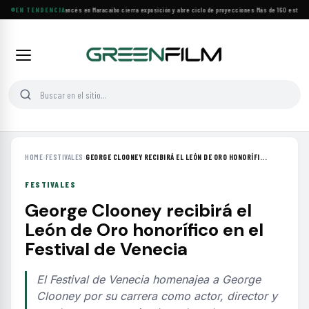
Festival de Cine Francés en Maracaibo cierra exposición y abre ciclo de proyecciones
EN TENDENCIA
·
Más de 160 estrenos
HOME
›
FESTIVALES
›
GEORGE CLOONEY RECIBIRÁ EL LEÓN DE ORO HONORÍFI...
FESTIVALES
George Clooney recibirá el
León de Oro honorífico en el
Festival de Venecia
El Festival de Venecia homenajea a George
Clooney por su carrera como actor, director y