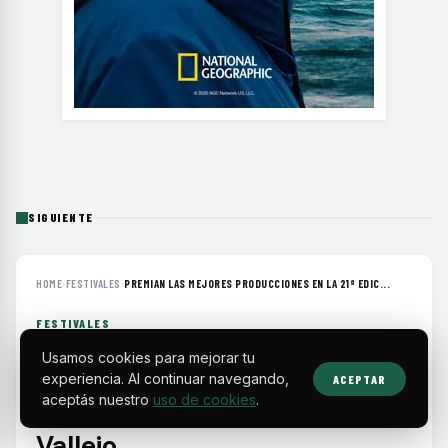
SIGUIENTE
HOME
›
FESTIVALES
›
PREMIAN LAS MEJORES PRODUCCIONES EN LA 21ª EDIC...
FESTIVALES
Premian las mejores
Usamos cookies para mejorar tu
experiencia. Al continuar navegando,
ACEPTAR
producciones en la 21ª edición
aceptás nuestro
uso de cookies
.
del Festival de Cine Gerardo
Vallejo