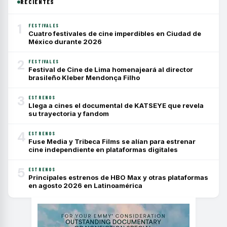
RECIENTES
1
FESTIVALES
Cuatro festivales de cine imperdibles en Ciudad de
México durante 2026
2
FESTIVALES
Festival de Cine de Lima homenajeará al director
brasileño Kleber Mendonça Filho
3
ESTRENOS
Llega a cines el documental de KATSEYE que revela
su trayectoria y fandom
4
ESTRENOS
Fuse Media y Tribeca Films se alían para estrenar
cine independiente en plataformas digitales
5
ESTRENOS
Principales estrenos de HBO Max y otras plataformas
en agosto 2026 en Latinoamérica