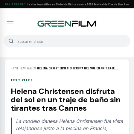
Cuatro festivales de cine imperdibles en Ciudad de México durante 2026
EN TENDENCIA
·
Festival de Cine de Lima homenajea
HOME
›
FESTIVALES
›
HELENA CHRISTENSEN DISFRUTA DEL SOL EN UN TRAJE...
FESTIVALES
Helena Christensen disfruta
del sol en un traje de baño sin
tirantes tras Cannes
La modelo danesa Helena Christensen fue vista
relajándose junto a la piscina en Francia,