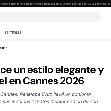
rtín Rejtman ofrecerán charlas gratuitas en la Semana de Cine de Salta
·
Los mejores estu
FESTIVALES
BRIO ...
ce un estilo elegante y
el en Cannes 2026
e Cannes, Penélope Cruz llevó un conjunto
sus icónicos zapatos bicolor con un diseño