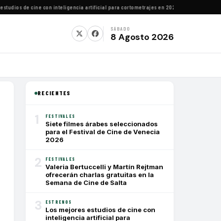
dios de cine con inteligencia artificial para cortometrajes en 2026
·
Festival de Cine Fra
SÁBADO
8 Agosto 2026
RECIENTES
1
FESTIVALES
Siete filmes árabes seleccionados
para el Festival de Cine de Venecia
2026
2
FESTIVALES
Valeria Bertuccelli y Martín Rejtman
ofrecerán charlas gratuitas en la
Semana de Cine de Salta
3
ESTRENOS
Los mejores estudios de cine con
inteligencia artificial para