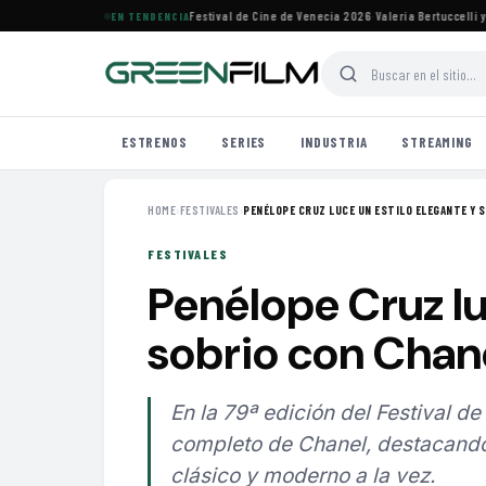
 árabes seleccionados para el Festival de Cine de Venecia 2026
·
Valeria Bertuccelli y Ma
EN TENDENCIA
ESTRENOS
SERIES
INDUSTRIA
STREAMING
HOME
›
FESTIVALES
›
PENÉLOPE CRUZ LUCE UN ESTILO ELEGANTE Y SO
FESTIVALES
Penélope Cruz lu
sobrio con Chan
En la 79ª edición del Festival d
completo de Chanel, destacando 
clásico y moderno a la vez.