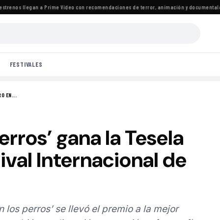
renos llegan a Prime Video con recomendaciones de terror, animación y documentales
·
L
FESTIVALES
O EN...
erros’ gana la Tesela
ival Internacional de
n los perros’ se llevó el premio a la mejor