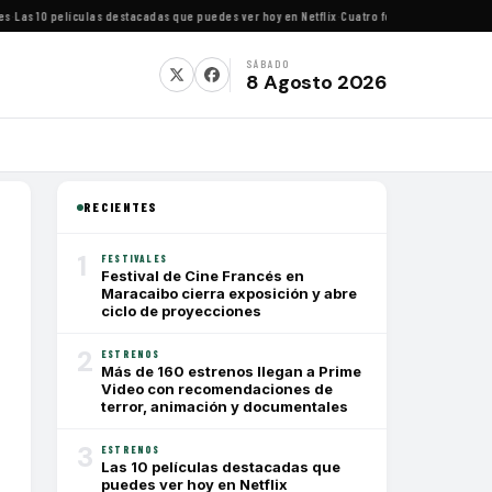
as 10 películas destacadas que puedes ver hoy en Netflix
·
Cuatro festivales de cine imp
SÁBADO
8 Agosto 2026
RECIENTES
1
FESTIVALES
Festival de Cine Francés en
Maracaibo cierra exposición y abre
ciclo de proyecciones
2
ESTRENOS
Más de 160 estrenos llegan a Prime
Video con recomendaciones de
terror, animación y documentales
3
ESTRENOS
Las 10 películas destacadas que
puedes ver hoy en Netflix