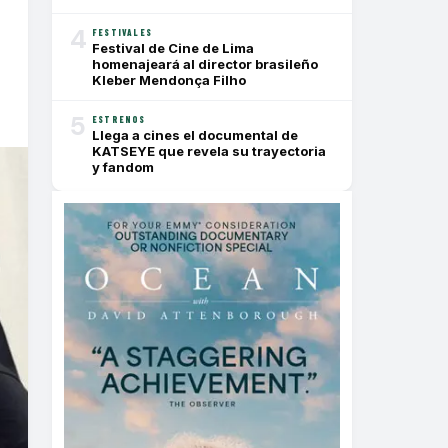
4
FESTIVALES
Festival de Cine de Lima
homenajeará al director brasileño
Kleber Mendonça Filho
5
ESTRENOS
Llega a cines el documental de
KATSEYE que revela su trayectoria
y fandom