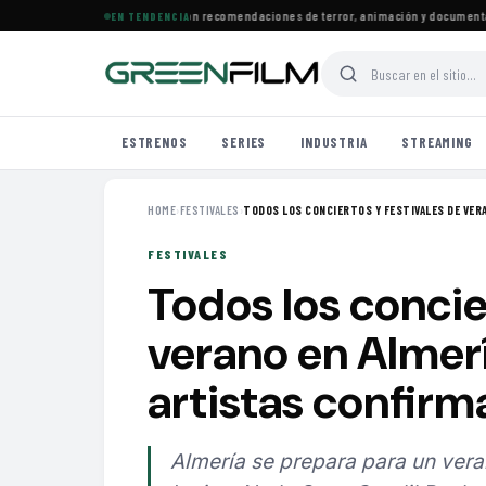
strenos llegan a Prime Video con recomendaciones de terror, animación y documentales
EN TENDENCIA
ESTRENOS
SERIES
INDUSTRIA
STREAMING
HOME
›
FESTIVALES
›
TODOS LOS CONCIERTOS Y FESTIVALES DE VERAN
FESTIVALES
Todos los concie
verano en Almer
artistas confir
Almería se prepara para un vera