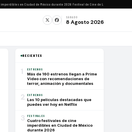
mperdibles en Ciudad de México durante 2026
·
Festival de Cine de Lima homenajeará al di
SÁBADO
8 Agosto 2026
RECIENTES
1
ESTRENOS
Más de 160 estrenos llegan a Prime
Video con recomendaciones de
terror, animación y documentales
2
ESTRENOS
Las 10 películas destacadas que
puedes ver hoy en Netflix
3
FESTIVALES
Cuatro festivales de cine
imperdibles en Ciudad de México
durante 2026