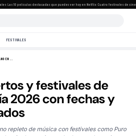
·
Las 10 películas destacadas que puedes ver hoy en Netflix
·
Cuatro festivales de cine i
FESTIVALES
O EN ...
rtos y festivales de
ía 2026 con fechas y
mados
no repleto de música con festivales como Puro