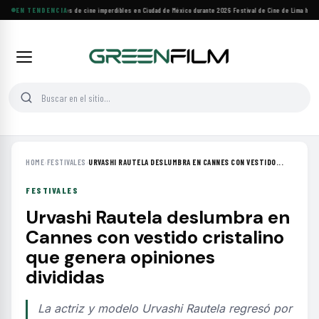
EN TENDENCIA
Cuatro festivales de cine imperdibles en Ciudad de México durante 2026
·
Festival de Cine de Lima homena
HOME
›
FESTIVALES
›
URVASHI RAUTELA DESLUMBRA EN CANNES CON VESTIDO...
FESTIVALES
Urvashi Rautela deslumbra en
Cannes con vestido cristalino
que genera opiniones
divididas
La actriz y modelo Urvashi Rautela regresó por