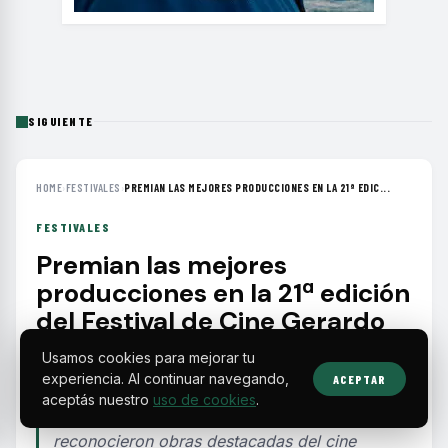
SIGUIENTE
HOME
›
FESTIVALES
›
PREMIAN LAS MEJORES PRODUCCIONES EN LA 21ª EDIC...
FESTIVALES
Premian las mejores
producciones en la 21ª edición
del Festival de Cine Gerardo
Vallejo
Usamos cookies para mejorar tu
experiencia. Al continuar navegando,
ACEPTAR
El Festival Tucumán Cine Gerardo Vallejo cerró
aceptás nuestro
uso de cookies
.
su edición número 21 con una gala donde se
reconocieron obras destacadas del cine