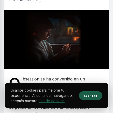
O
bsession se ha convertido en un
fenómeno inesperado dentro del cine de
Usamos cookies para mejorar tu
terror y thriller psicológico, marcando un hito
experiencia. Al continuar navegando,
ACEPTAR
por su sorprendente éxito comercial y de crítica.
aceptás nuestro
uso de cookies
.
La película, realizada con un presupuesto