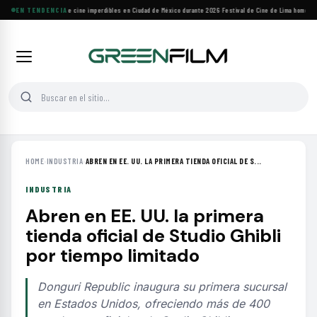
Cuatro festivales de cine imperdibles en Ciudad de México durante 2026
EN TENDENCIA
·
Festival de Cine de Lima homenajea
HOME
›
INDUSTRIA
›
ABREN EN EE. UU. LA PRIMERA TIENDA OFICIAL DE S...
INDUSTRIA
Abren en EE. UU. la primera
tienda oficial de Studio Ghibli
por tiempo limitado
Donguri Republic inaugura su primera sucursal
en Estados Unidos, ofreciendo más de 400