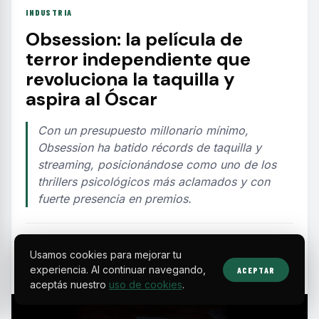
INDUSTRIA
Obsession: la película de
terror independiente que
revoluciona la taquilla y
aspira al Óscar
Con un presupuesto millonario mínimo,
Obsession ha batido récords de taquilla y
streaming, posicionándose como uno de los
thrillers psicológicos más aclamados y con
fuerte presencia en premios.
EDITORIAL TEAM
·
Jul 29, 2026
·
2 min de lectura
·
Fuente:
es.ign.com
Usamos cookies para mejorar tu
experiencia. Al continuar navegando,
ACEPTAR
aceptás nuestro
uso de cookies
.