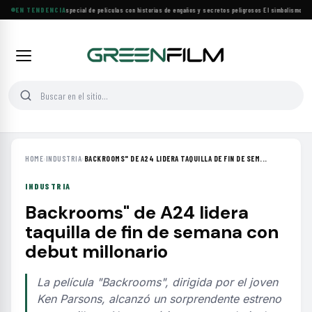
Lifetime estrena especial de películas con historias de engaños y secretos peligrosos
EN TENDENCIA
·
El simbolismo de los
HOME
›
INDUSTRIA
›
BACKROOMS" DE A24 LIDERA TAQUILLA DE FIN DE SEM...
INDUSTRIA
Backrooms" de A24 lidera
taquilla de fin de semana con
debut millonario
La película "Backrooms", dirigida por el joven
Ken Parsons, alcanzó un sorprendente estreno