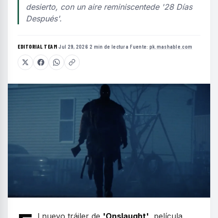
desierto, con un aire reminiscentede '28 Días
Después'.
EDITORIAL TEAM
·
Jul 29, 2026
·
2 min de lectura
·
Fuente:
pk.mashable.com
l nuevo tráiler de
'Onslaught'
, película