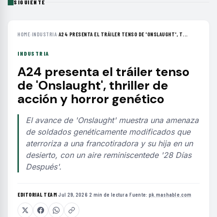
SIGUIENTE
HOME
›
INDUSTRIA
›
A24 PRESENTA EL TRÁILER TENSO DE 'ONSLAUGHT', T...
INDUSTRIA
A24 presenta el tráiler tenso
de 'Onslaught', thriller de
acción y horror genético
El avance de 'Onslaught' muestra una amenaza
de soldados genéticamente modificados que
aterroriza a una francotiradora y su hija en un
desierto, con un aire reminiscentede '28 Días
Después'.
EDITORIAL TEAM
·
Jul 29, 2026
·
2 min de lectura
·
Fuente:
pk.mashable.com