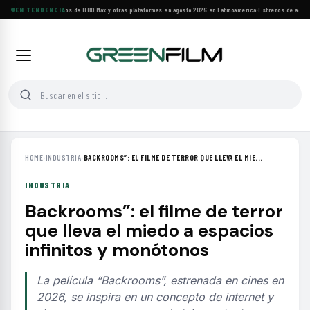
Principales estrenos de HBO Max y otras plataformas en agosto 2026 en Latinoamérica
EN TENDENCIA
·
Estrenos de agosto:
HOME
›
INDUSTRIA
›
BACKROOMS”: EL FILME DE TERROR QUE LLEVA EL MIE...
INDUSTRIA
Backrooms”: el filme de terror
que lleva el miedo a espacios
infinitos y monótonos
La película “Backrooms”, estrenada en cines en
2026, se inspira en un concepto de internet y