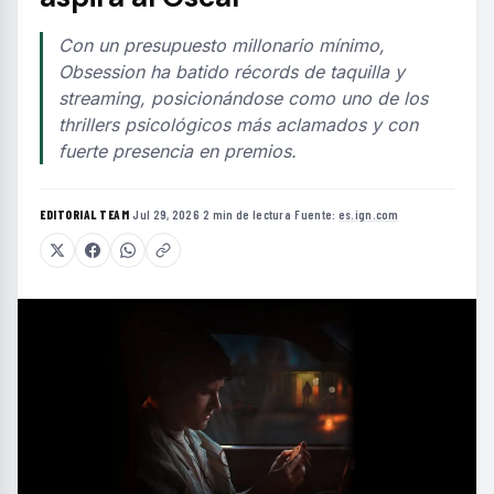
Con un presupuesto millonario mínimo,
Obsession ha batido récords de taquilla y
streaming, posicionándose como uno de los
thrillers psicológicos más aclamados y con
fuerte presencia en premios.
EDITORIAL TEAM
·
Jul 29, 2026
·
2 min de lectura
·
Fuente:
es.ign.com