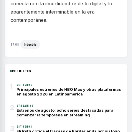
conecta con la incertidumbre de lo digital y lo
aparentemente interminable en la era
contemporánea.
Industria
TAGS
RECIENTES
1
ESTRENOS
Principales estrenos de HBO Max y otras plataformas
en agosto 2026 en Latinoamérica
2
STREAMING
Estrenos de agosto: ocho series destacadas para
comenzar la temporada en streaming
3
ESTRENOS
Eli Roth critica el fracaso de Borderlands por su tono