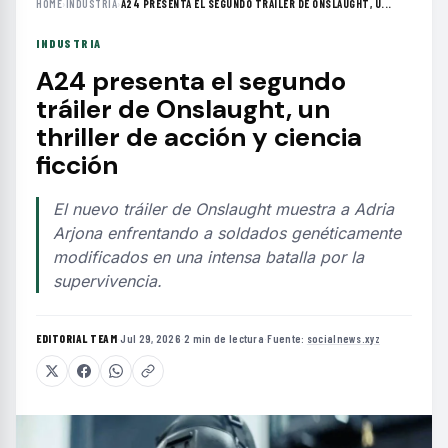
HOME
›
INDUSTRIA
›
A24 PRESENTA EL SEGUNDO TRÁILER DE ONSLAUGHT, U...
INDUSTRIA
A24 presenta el segundo
tráiler de Onslaught, un
thriller de acción y ciencia
ficción
El nuevo tráiler de Onslaught muestra a Adria
Arjona enfrentando a soldados genéticamente
modificados en una intensa batalla por la
supervivencia.
EDITORIAL TEAM
·
Jul 29, 2026
·
2 min de lectura
·
Fuente:
socialnews.xyz