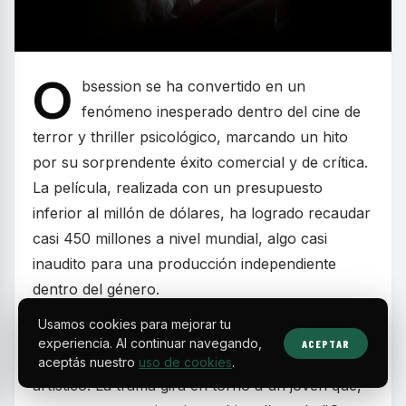
O
bsession se ha convertido en un
fenómeno inesperado dentro del cine de
terror y thriller psicológico, marcando un hito
por su sorprendente éxito comercial y de crítica.
La película, realizada con un presupuesto
inferior al millón de dólares, ha logrado recaudar
casi 450 millones a nivel mundial, algo casi
inaudito para una producción independiente
dentro del género.
Usamos cookies para mejorar tu
Este largometraje original destaca no solo por
experiencia. Al continuar navegando,
ACEPTAR
sus cifras, sino también por su impacto cultural y
aceptás nuestro
uso de cookies
.
artístico. La trama gira en torno a un joven que,