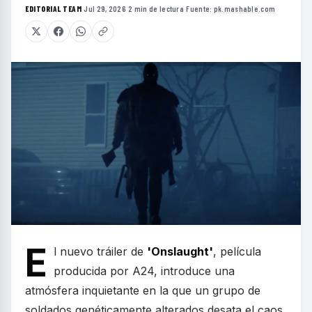
EDITORIAL TEAM
·
Jul 29, 2026
·
2 min de lectura
·
Fuente:
pk.mashable.com
E
l nuevo tráiler de
'Onslaught'
, película
producida por A24, introduce una
atmósfera inquietante en la que un grupo de
soldados genéticamente alterados desata el caos