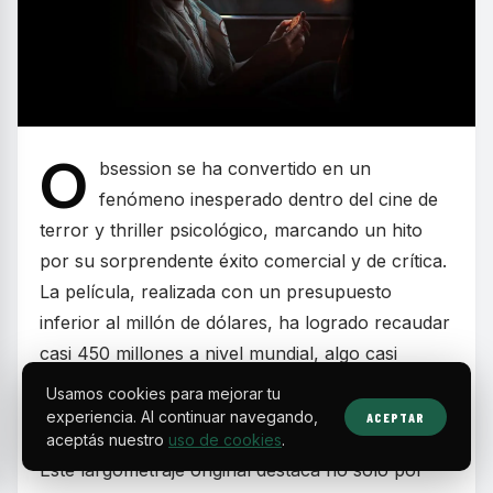
O
bsession se ha convertido en un
fenómeno inesperado dentro del cine de
terror y thriller psicológico, marcando un hito
por su sorprendente éxito comercial y de crítica.
La película, realizada con un presupuesto
inferior al millón de dólares, ha logrado recaudar
casi 450 millones a nivel mundial, algo casi
inaudito para una producción independiente
Usamos cookies para mejorar tu
dentro del género.
experiencia. Al continuar navegando,
ACEPTAR
aceptás nuestro
uso de cookies
.
Este largometraje original destaca no solo por