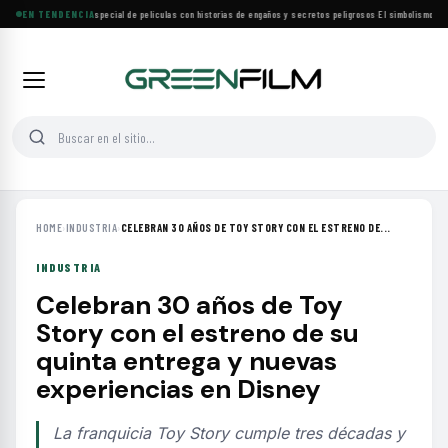
Lifetime estrena especial de películas con historias de engaños y secretos peligrosos
EN TENDENCIA
·
El simbolismo de los
HOME
›
INDUSTRIA
›
CELEBRAN 30 AÑOS DE TOY STORY CON EL ESTRENO DE...
INDUSTRIA
Celebran 30 años de Toy
Story con el estreno de su
quinta entrega y nuevas
experiencias en Disney
La franquicia Toy Story cumple tres décadas y