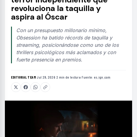
revoluciona la taquilla y
aspira al Óscar
Con un presupuesto millonario mínimo,
Obsession ha batido récords de taquilla y
streaming, posicionándose como uno de los
thrillers psicológicos más aclamados y con
fuerte presencia en premios.
EDITORIAL TEAM
·
Jul 29, 2026
·
2 min de lectura
·
Fuente:
es.ign.com