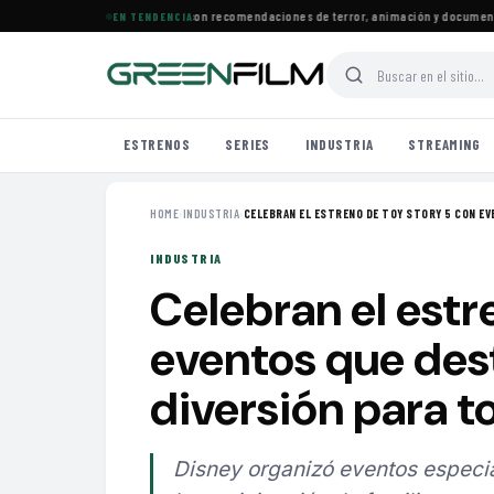
estrenos llegan a Prime Video con recomendaciones de terror, animación y documental
EN TENDENCIA
ESTRENOS
SERIES
INDUSTRIA
STREAMING
HOME
›
INDUSTRIA
›
CELEBRAN EL ESTRENO DE TOY STORY 5 CON EVE
INDUSTRIA
Celebran el estr
eventos que dest
diversión para t
Disney organizó eventos especial