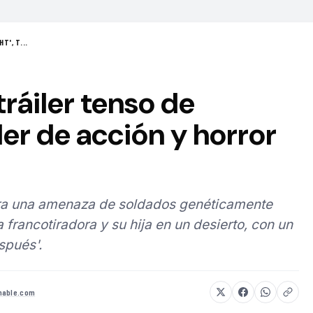
T', T...
tráiler tenso de
ller de acción y horror
tra una amenaza de soldados genéticamente
 francotiradora y su hija en un desierto, con un
spués'.
hable.com