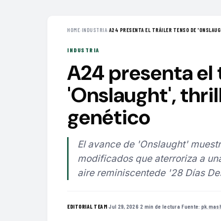
HOME
›
INDUSTRIA
›
A24 PRESENTA EL TRÁILER TENSO DE 'ONSLAUGH
INDUSTRIA
A24 presenta el 
'Onslaught', thri
genético
El avance de 'Onslaught' mues
modificados que aterroriza a una
aire reminiscentede '28 Días De
·
Jul 29, 2026
·
2 min de lectura
·
Fuente:
pk.mas
EDITORIAL TEAM