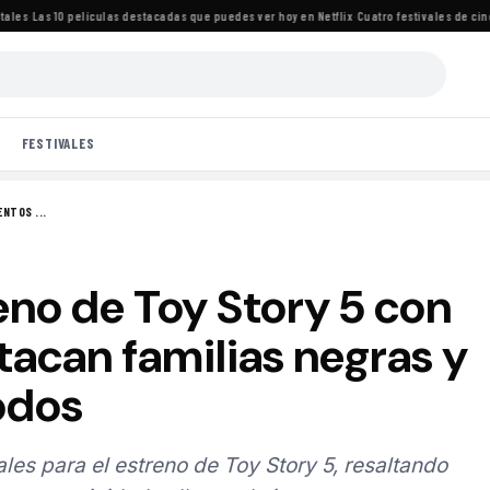
es
·
Las 10 películas destacadas que puedes ver hoy en Netflix
·
Cuatro festivales de cine 
FESTIVALES
NTOS ...
eno de Toy Story 5 con
acan familias negras y
odos
es para el estreno de Toy Story 5, resaltando