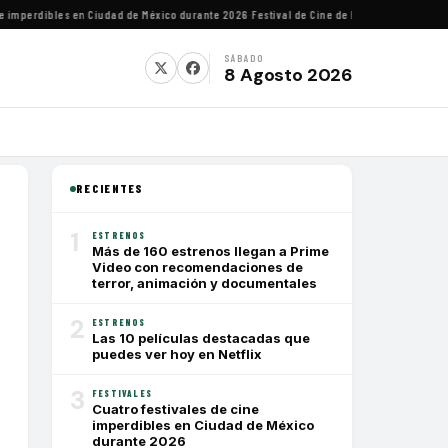
imperdibles en Ciudad de México durante 2026
·
Festival de Cine de Lima homenajeará al d
SÁBADO
8 Agosto 2026
RECIENTES
1
ESTRENOS
Más de 160 estrenos llegan a Prime
Video con recomendaciones de
terror, animación y documentales
2
ESTRENOS
Las 10 películas destacadas que
puedes ver hoy en Netflix
3
FESTIVALES
Cuatro festivales de cine
imperdibles en Ciudad de México
durante 2026