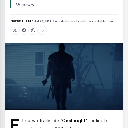
Después'.
EDITORIAL TEAM
·
Jul 29, 2026
·
2 min de lectura
·
Fuente:
pk.mashable.com
E
l nuevo tráiler de
'Onslaught'
, película