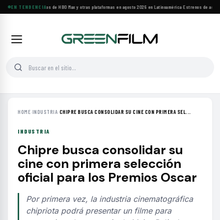
Principales estrenos de HBO Max y otras plataformas en agosto 2026 en Latinoamérica
EN TENDENCIA
·
Estrenos de agosto:
HOME
›
INDUSTRIA
›
CHIPRE BUSCA CONSOLIDAR SU CINE CON PRIMERA SEL...
INDUSTRIA
Chipre busca consolidar su
cine con primera selección
oficial para los Premios Oscar
Por primera vez, la industria cinematográfica
chipriota podrá presentar un filme para