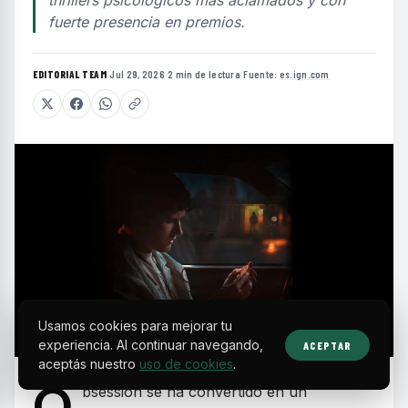
fuerte presencia en premios.
EDITORIAL TEAM
·
Jul 29, 2026
·
2 min de lectura
·
Fuente:
es.ign.com
Usamos cookies para mejorar tu
experiencia. Al continuar navegando,
ACEPTAR
aceptás nuestro
uso de cookies
.
O
bsession se ha convertido en un