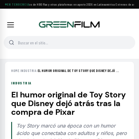
Principales estrenos de HBO Max y otras plataformas en agosto 2026 en Latinoamérica
EN TENDENCIA
·
Estrenos de agosto:
HOME
›
INDUSTRIA
›
EL HUMOR ORIGINAL DE TOY STORY QUE DISNEY DEJÓ ...
INDUSTRIA
El humor original de Toy Story
que Disney dejó atrás tras la
compra de Pixar
Toy Story marcó una época con un humor
ácido que conectaba con adultos y niños, pero