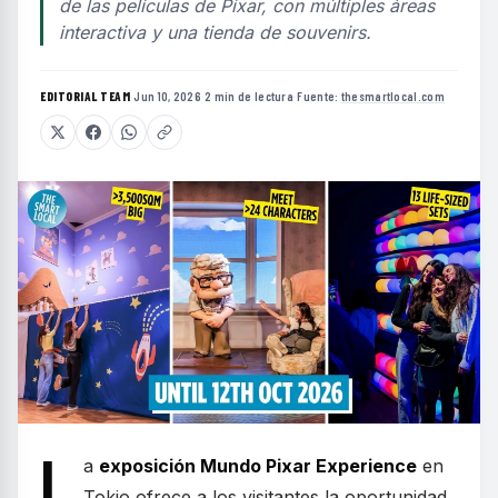
de las películas de Pixar, con múltiples áreas
interactiva y una tienda de souvenirs.
EDITORIAL TEAM
·
Jun 10, 2026
·
2 min de lectura
·
Fuente:
thesmartlocal.com
L
a
exposición Mundo Pixar Experience
en
Tokio ofrece a los visitantes la oportunidad