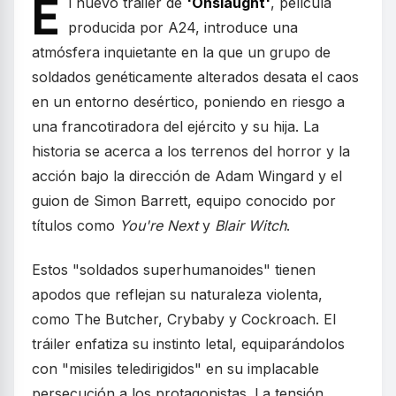
E
l nuevo tráiler de
'Onslaught'
, película
producida por A24, introduce una
atmósfera inquietante en la que un grupo de
soldados genéticamente alterados desata el caos
en un entorno desértico, poniendo en riesgo a
una francotiradora del ejército y su hija. La
historia se acerca a los terrenos del horror y la
acción bajo la dirección de Adam Wingard y el
guion de Simon Barrett, equipo conocido por
títulos como
You're Next
y
Blair Witch
.
Estos "soldados superhumanoides" tienen
apodos que reflejan su naturaleza violenta,
como The Butcher, Crybaby y Cockroach. El
tráiler enfatiza su instinto letal, equiparándolos
con "misiles teledirigidos" en su implacable
persecución a los protagonistas. La tensión