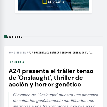
SIGUIENTE
HOME
›
INDUSTRIA
›
A24 PRESENTA EL TRÁILER TENSO DE 'ONSLAUGHT', T...
INDUSTRIA
A24 presenta el tráiler tenso
de 'Onslaught', thriller de
acción y horror genético
El avance de 'Onslaught' muestra una amenaza
de soldados genéticamente modificados que
aterroriza a una francotiradora y su hija en un