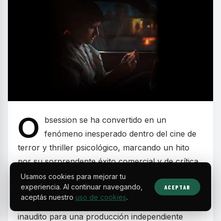
O
bsession se ha convertido en un
fenómeno inesperado dentro del cine de
terror y thriller psicológico, marcando un hito
por su sorprendente éxito comercial y de crítica.
La película, realizada con un presupuesto
Usamos cookies para mejorar tu
experiencia. Al continuar navegando,
ACEPTAR
inferior al millón de dólares, ha logrado recaudar
aceptás nuestro
uso de cookies
.
casi 450 millones a nivel mundial, algo casi
inaudito para una producción independiente