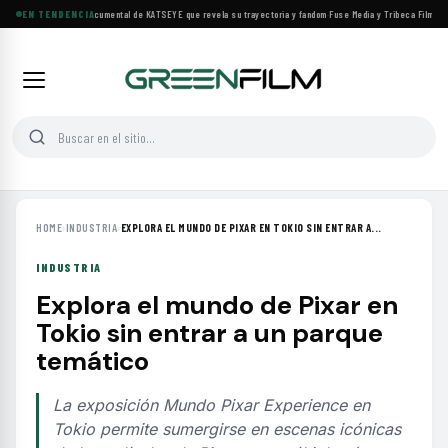
Llega a cines el documental de KATSEYE que revela su trayectoria y fandom
EN TENDENCIA
·
Fuse Media y Tribeca Films se 
HOME
›
INDUSTRIA
›
EXPLORA EL MUNDO DE PIXAR EN TOKIO SIN ENTRAR A...
INDUSTRIA
Explora el mundo de Pixar en
Tokio sin entrar a un parque
temático
La exposición Mundo Pixar Experience en
Tokio permite sumergirse en escenas icónicas