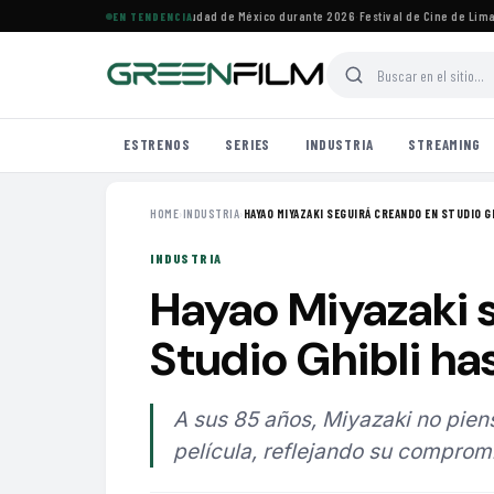
vales de cine imperdibles en Ciudad de México durante 2026
·
Festival de Cine de Lima h
EN TENDENCIA
ESTRENOS
SERIES
INDUSTRIA
STREAMING
HOME
›
INDUSTRIA
›
HAYAO MIYAZAKI SEGUIRÁ CREANDO EN STUDIO GH
INDUSTRIA
Hayao Miyazaki 
Studio Ghibli has
A sus 85 años, Miyazaki no pien
película, reflejando su compromis