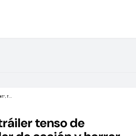
T', T...
tráiler tenso de