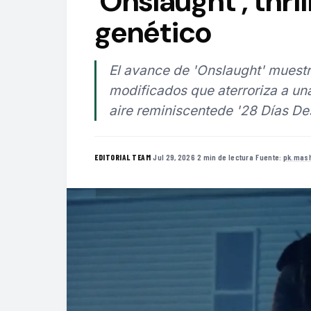
'Onslaught', thri
genético
El avance de 'Onslaught' mues
modificados que aterroriza a una
aire reminiscentede '28 Días De
·
Jul 29, 2026
·
2 min de lectura
·
Fuente:
pk.mas
EDITORIAL TEAM