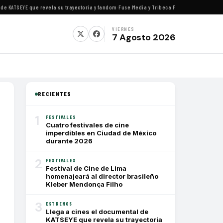
KATSEYE que revela su trayectoria y fandom
·
Fuse Media y Tribeca Films se alían para est
VIERNES
7 Agosto 2026
RECIENTES
1
FESTIVALES
Cuatro festivales de cine
imperdibles en Ciudad de México
durante 2026
2
FESTIVALES
Festival de Cine de Lima
homenajeará al director brasileño
Kleber Mendonça Filho
3
ESTRENOS
Llega a cines el documental de
KATSEYE que revela su trayectoria