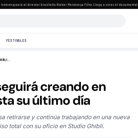
omenajeará al director brasileño Kleber Mendonça Filho
·
Llega a cines el documental de 
FESTIVALES
IBLI...
seguirá creando en
ta su último día
sa retirarse y continúa trabajando en una nueva
o total con su oficio en Studio Ghibli.