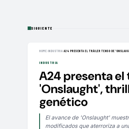
SIGUIENTE
HOME
›
INDUSTRIA
›
A24 PRESENTA EL TRÁILER TENSO DE 'ONSLAUGH
INDUSTRIA
A24 presenta el 
'Onslaught', thri
genético
El avance de 'Onslaught' mues
modificados que aterroriza a una