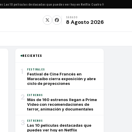
as 10 películas destacadas que puedes ver hoy en Netflix
·
Cuatro festivales de cine impe
SÁBADO
8 Agosto 2026
RECIENTES
1
FESTIVALES
Festival de Cine Francés en
Maracaibo cierra exposición y abre
ciclo de proyecciones
2
ESTRENOS
Más de 160 estrenos llegan a Prime
Video con recomendaciones de
terror, animación y documentales
3
ESTRENOS
Las 10 películas destacadas que
puedes ver hoy en Netflix