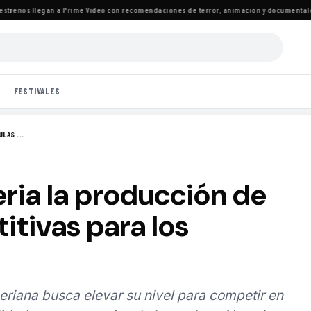
renos llegan a Prime Video con recomendaciones de terror, animación y documentales
·
L
FESTIVALES
LAS ...
ria la producción de
itivas para los
eriana busca elevar su nivel para competir en