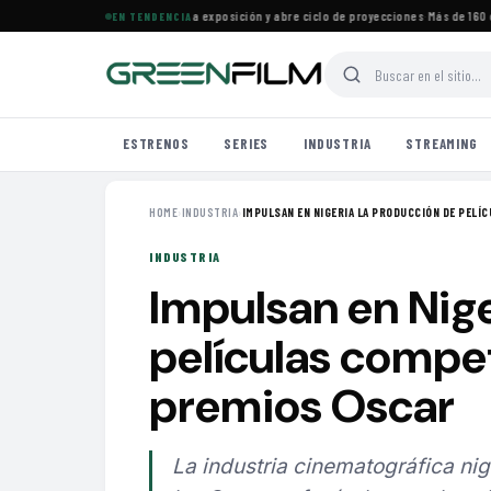
ine Francés en Maracaibo cierra exposición y abre ciclo de proyecciones
·
Más de 160 est
EN TENDENCIA
ESTRENOS
SERIES
INDUSTRIA
STREAMING
HOME
›
INDUSTRIA
›
IMPULSAN EN NIGERIA LA PRODUCCIÓN DE PELÍCU
INDUSTRIA
Impulsan en Nige
películas compet
premios Oscar
La industria cinematográfica nig