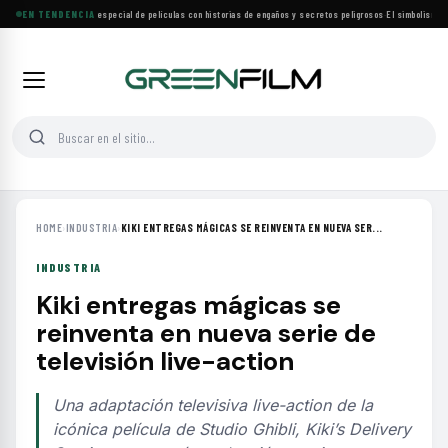
Lifetime estrena especial de películas con historias de engaños y secretos peligrosos
EN TENDENCIA
·
El simbolismo de 
HOME
›
INDUSTRIA
›
KIKI ENTREGAS MÁGICAS SE REINVENTA EN NUEVA SER...
INDUSTRIA
Kiki entregas mágicas se
reinventa en nueva serie de
televisión live-action
Una adaptación televisiva live-action de la
icónica película de Studio Ghibli, Kiki’s Delivery