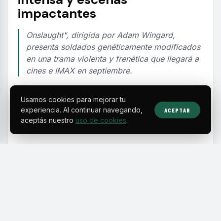
impactantes
Onslaught", dirigida por Adam Wingard,
presenta soldados genéticamente modificados
en una trama violenta y frenética que llegará a
cines e IMAX en septiembre.
Usamos cookies para mejorar tu
EDITORIAL TEAM
·
Jul 29, 2026
·
2 min de lectura
·
Fuente:
icecreamconvos.com
experiencia. Al continuar navegando,
ACEPTAR
aceptás nuestro
uso de cookies
.