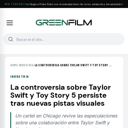
Más de 160 estrenos llegan a Prime Video con recomendaciones de terror, animación y documentales
EN TENDENCIA
·
Las 10
HOME
›
INDUSTRIA
›
LA CONTROVERSIA SOBRE TAYLOR SWIFT Y TOY STORY ...
INDUSTRIA
La controversia sobre Taylor
Swift y Toy Story 5 persiste
tras nuevas pistas visuales
Un cartel en Chicago revive las especulaciones
sobre una colaboración entre Taylor Swift y