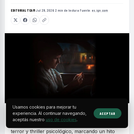
EDITORIAL TEAM
·
Jul 29, 2026
·
2 min de lectura
·
Fuente:
es.ign.com
Usamos cookies para mejorar tu
O
experiencia. Al continuar navegando,
ACEPTAR
bsession se ha convertido en un
aceptás nuestro
uso de cookies
.
fenómeno inesperado dentro del cine de
terror y thriller psicológico, marcando un hito