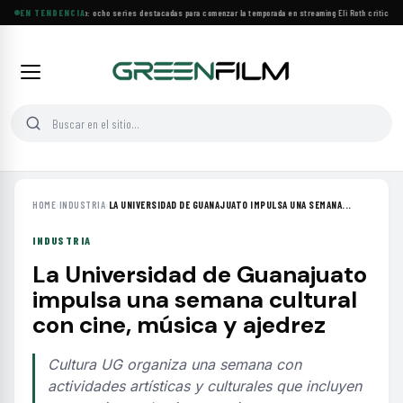
Estrenos de agosto: ocho series destacadas para comenzar la temporada en streaming
EN TENDENCIA
·
Eli Roth critica el
HOME
›
INDUSTRIA
›
LA UNIVERSIDAD DE GUANAJUATO IMPULSA UNA SEMANA...
INDUSTRIA
La Universidad de Guanajuato
impulsa una semana cultural
con cine, música y ajedrez
Cultura UG organiza una semana con
actividades artísticas y culturales que incluyen