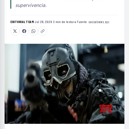
supervivencia.
EDITORIAL TEAM
·
Jul 29, 2026
·
2 min de lectura
·
Fuente:
socialnews.xyz