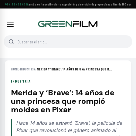
Festival de Cine Francés en Maracaibo cierra exposición y abre ciclo de proyecciones
EN TENDENCIA
·
Más de 160 estrenos
HOME
›
INDUSTRIA
›
MERIDA Y ‘BRAVE’: 14 AÑOS DE UNA PRINCESA QUE R...
INDUSTRIA
Merida y ‘Brave’: 14 años de
una princesa que rompió
moldes en Pixar
Hace 14 años se estrenó ‘Brave’, la película de
Pixar que revolucionó el género animado al