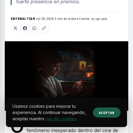
fuerte presencia en premios.
EDITORIAL TEAM
·
Jul 29, 2026
·
2 min de lectura
·
Fuente:
es.ign.com
Usamos cookies para mejorar tu
experiencia. Al continuar navegando,
ACEPTAR
aceptás nuestro
uso de cookies
.
O
bsession se ha convertido en un
fenómeno inesperado dentro del cine de