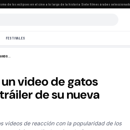
 de los eclipses en el cine a lo largo de la historia
·
Siete filmes árabes seleccionados pa
FESTIVALES
ANDO...
 un video de gatos
tráiler de su nueva
s videos de reacción con la popularidad de los