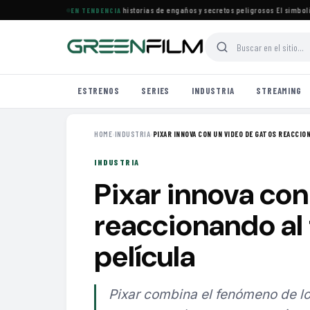
rena especial de películas con historias de engaños y secretos peligrosos
·
El simbolismo
EN TENDENCIA
ESTRENOS
SERIES
INDUSTRIA
STREAMING
HOME
›
INDUSTRIA
›
PIXAR INNOVA CON UN VIDEO DE GATOS REACCION
INDUSTRIA
Pixar innova con
reaccionando al 
película
Pixar combina el fenómeno de lo