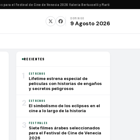
ra el Festival de Cine de Venecia 2026
·
Valeria Bertuccelli y Martín Rejtman ofrecerán c
DOMINGO
9 Agosto 2026
RECIENTES
1
ESTRENOS
Lifetime estrena especial de
películas con historias de engaños
y secretos peligrosos
2
ESTRENOS
El simbolismo de los eclipses en el
cine a lo largo de la historia
3
FESTIVALES
Siete filmes árabes seleccionados
para el Festival de Cine de Venecia
2026