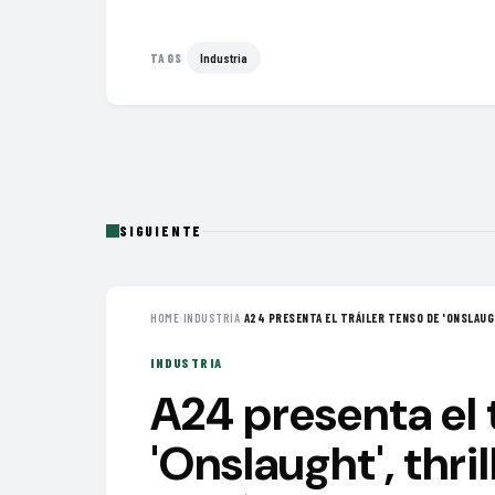
Industria
TAGS
SIGUIENTE
HOME
›
INDUSTRIA
›
A24 PRESENTA EL TRÁILER TENSO DE 'ONSLAUGH
INDUSTRIA
A24 presenta el 
'Onslaught', thri