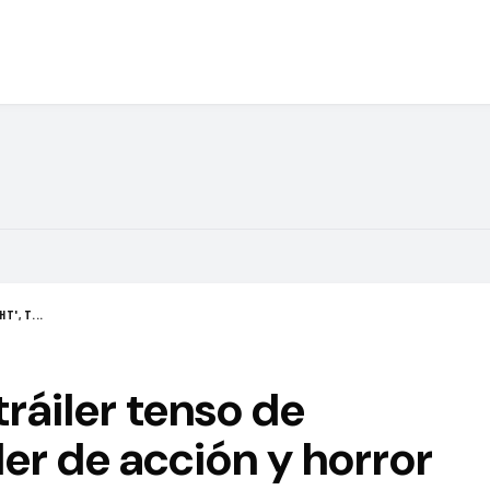
T', T...
tráiler tenso de
ller de acción y horror