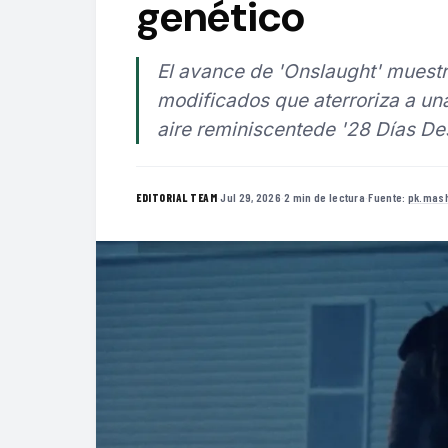
genético
El avance de 'Onslaught' mues
modificados que aterroriza a una
aire reminiscentede '28 Días De
·
Jul 29, 2026
·
2 min de lectura
·
Fuente:
pk.mas
EDITORIAL TEAM