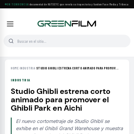
Llega a cines el documental de KATSEYE que revela su trayectoria y fandom
EN TENDENCIA
·
Fuse Media y Tribeca Films 
HOME
›
INDUSTRIA
›
STUDIO GHIBLI ESTRENA CORTO ANIMADO PARA PROMOV...
INDUSTRIA
Studio Ghibli estrena corto
animado para promover el
Ghibli Park en Aichi
El nuevo cortometraje de Studio Ghibli se
exhibe en el Ghibli Grand Warehouse y muestra