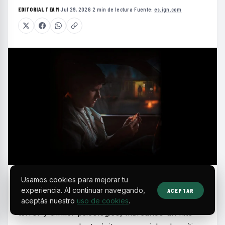
EDITORIAL TEAM
·
Jul 29, 2026
·
2 min de lectura
·
Fuente:
es.ign.com
O
Usamos cookies para mejorar tu
bsession se ha convertido en un
experiencia. Al continuar navegando,
ACEPTAR
fenómeno inesperado dentro del cine de
aceptás nuestro
uso de cookies
.
terror y thriller psicológico, marcando un hito