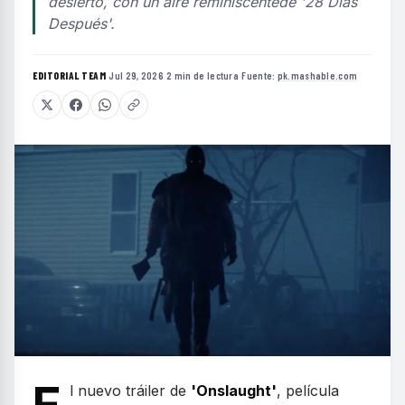
desierto, con un aire reminiscentede '28 Días
Después'.
EDITORIAL TEAM
·
Jul 29, 2026
·
2 min de lectura
·
Fuente:
pk.mashable.com
l nuevo tráiler de
'Onslaught'
, película