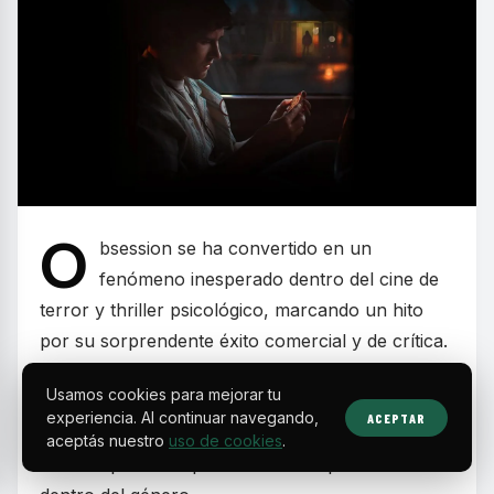
O
bsession se ha convertido en un
fenómeno inesperado dentro del cine de
terror y thriller psicológico, marcando un hito
por su sorprendente éxito comercial y de crítica.
La película, realizada con un presupuesto
Usamos cookies para mejorar tu
inferior al millón de dólares, ha logrado recaudar
experiencia. Al continuar navegando,
ACEPTAR
casi 450 millones a nivel mundial, algo casi
aceptás nuestro
uso de cookies
.
inaudito para una producción independiente