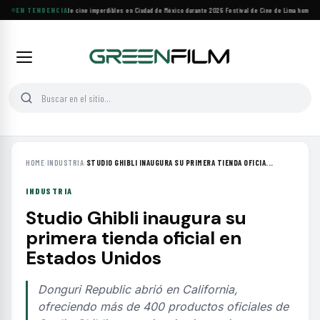
Cuatro festivales de cine imperdibles en Ciudad de México durante 2026
EN TENDENCIA
·
Festival de Cine de Lima homenajea
HOME
›
INDUSTRIA
›
STUDIO GHIBLI INAUGURA SU PRIMERA TIENDA OFICIA...
INDUSTRIA
Studio Ghibli inaugura su
primera tienda oficial en
Estados Unidos
Donguri Republic abrió en California,
ofreciendo más de 400 productos oficiales de