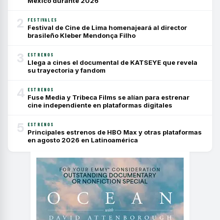
México durante 2026
2
FESTIVALES
Festival de Cine de Lima homenajeará al director
brasileño Kleber Mendonça Filho
3
ESTRENOS
Llega a cines el documental de KATSEYE que revela
su trayectoria y fandom
4
ESTRENOS
Fuse Media y Tribeca Films se alían para estrenar
cine independiente en plataformas digitales
5
ESTRENOS
Principales estrenos de HBO Max y otras plataformas
en agosto 2026 en Latinoamérica