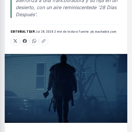
aterroriza a una francotiradora y su hija en un
desierto, con un aire reminiscentede '28 Días
Después'.
EDITORIAL TEAM
·
Jul 29, 2026
·
2 min de lectura
·
Fuente:
pk.mashable.com