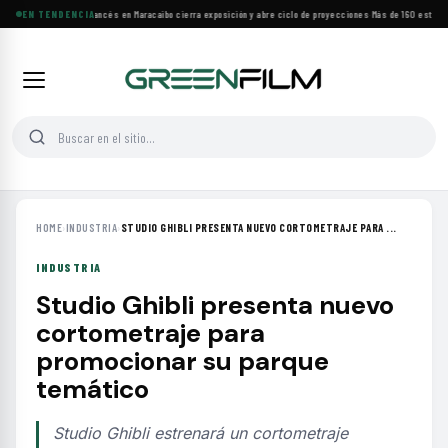
Festival de Cine Francés en Maracaibo cierra exposición y abre ciclo de proyecciones
EN TENDENCIA
·
Más de 160 estrenos
HOME
›
INDUSTRIA
›
STUDIO GHIBLI PRESENTA NUEVO CORTOMETRAJE PARA ...
INDUSTRIA
Studio Ghibli presenta nuevo
cortometraje para
promocionar su parque
temático
Studio Ghibli estrenará un cortometraje