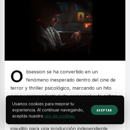
O
bsession se ha convertido en un
fenómeno inesperado dentro del cine de
terror y thriller psicológico, marcando un hito
por su sorprendente éxito comercial y de crítica.
Usamos cookies para mejorar tu
La película, realizada con un presupuesto
experiencia. Al continuar navegando,
ACEPTAR
inferior al millón de dólares, ha logrado recaudar
aceptás nuestro
uso de cookies
.
casi 450 millones a nivel mundial, algo casi
inaudito para una producción independiente