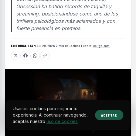
Obsession ha batido récords de taquilla y
streaming, posicionándose como uno de los
thrillers psicológicos más aclamados y con
fuerte presencia en premios.
EDITORIAL TEAM
·
Jul 29, 2026
·
2 min de lectura
·
Fuente:
es.ign.com
Usamos cookies para mejorar tu
experiencia. Al continuar navegando,
ACEPTAR
aceptás nuestro
uso de cookies
.