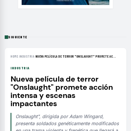
SIGUIENTE
HOME
›
INDUSTRIA
›
NUEVA PELÍCULA DE TERROR "ONSLAUGHT" PROMETE AC...
INDUSTRIA
Nueva película de terror
"Onslaught" promete acción
intensa y escenas
impactantes
Onslaught", dirigida por Adam Wingard,
presenta soldados genéticamente modificados
en una trama violenta y frenética que llegará a