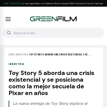
Cuatro festivales de cine imperdibles en Ciudad de México durante 2026
EN TENDENCIA
·
Festival de Cine de Lima homenajea
HOME
›
INDUSTRIA
›
TOY STORY 5 ABORDA UNA CRISIS EXISTENCIAL Y SE ...
INDUSTRIA
Toy Story 5 aborda una crisis
existencial y se posiciona
como la mejor secuela de
Pixar en años
La nueva entrega de Toy Story explora el