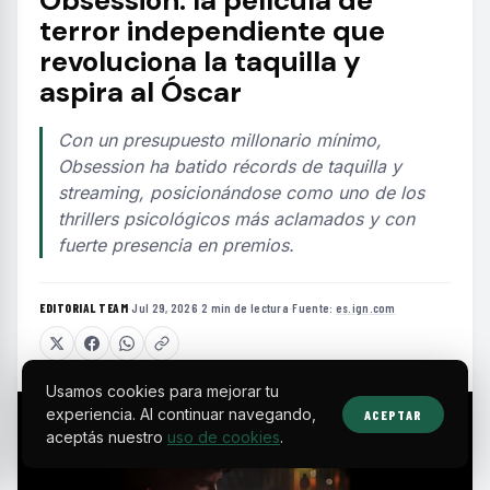
Obsession: la película de
terror independiente que
revoluciona la taquilla y
aspira al Óscar
Con un presupuesto millonario mínimo,
Obsession ha batido récords de taquilla y
streaming, posicionándose como uno de los
thrillers psicológicos más aclamados y con
fuerte presencia en premios.
EDITORIAL TEAM
·
Jul 29, 2026
·
2 min de lectura
·
Fuente:
es.ign.com
Usamos cookies para mejorar tu
experiencia. Al continuar navegando,
ACEPTAR
aceptás nuestro
uso de cookies
.