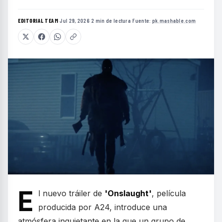
EDITORIAL TEAM
·
Jul 29, 2026
·
2 min de lectura
·
Fuente:
pk.mashable.com
E
l nuevo tráiler de
'Onslaught'
, película
producida por A24, introduce una
atmósfera inquietante en la que un grupo de