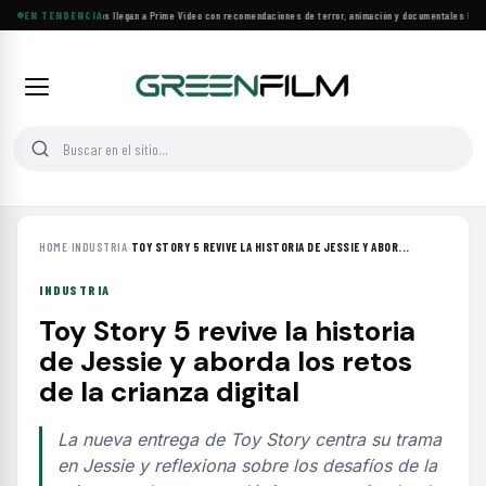
Más de 160 estrenos llegan a Prime Video con recomendaciones de terror, animación y documentales
EN TENDENCIA
·
Las 10
HOME
›
INDUSTRIA
›
TOY STORY 5 REVIVE LA HISTORIA DE JESSIE Y ABOR...
INDUSTRIA
Toy Story 5 revive la historia
de Jessie y aborda los retos
de la crianza digital
La nueva entrega de Toy Story centra su trama
en Jessie y reflexiona sobre los desafíos de la