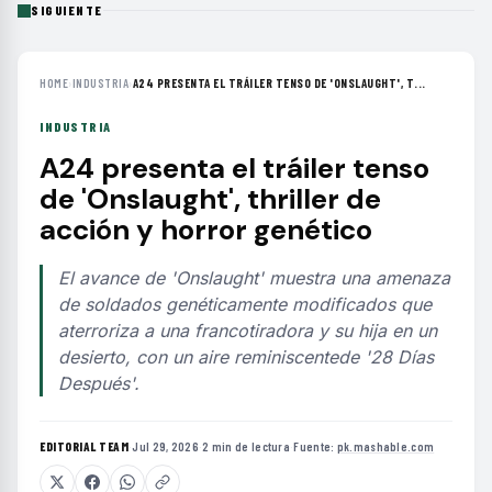
SIGUIENTE
HOME
›
INDUSTRIA
›
A24 PRESENTA EL TRÁILER TENSO DE 'ONSLAUGHT', T...
INDUSTRIA
A24 presenta el tráiler tenso
de 'Onslaught', thriller de
acción y horror genético
El avance de 'Onslaught' muestra una amenaza
de soldados genéticamente modificados que
aterroriza a una francotiradora y su hija en un
desierto, con un aire reminiscentede '28 Días
Después'.
EDITORIAL TEAM
·
Jul 29, 2026
·
2 min de lectura
·
Fuente:
pk.mashable.com