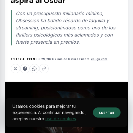
aspira al Óscar
Con un presupuesto millonario mínimo,
Obsession ha batido récords de taquilla y
streaming, posicionándose como uno de los
thrillers psicológicos más aclamados y con
fuerte presencia en premios.
EDITORIAL TEAM
·
Jul 29, 2026
·
2 min de lectura
·
Fuente:
es.ign.com
Usamos cookies para mejorar tu
experiencia. Al continuar navegando,
ACEPTAR
aceptás nuestro
uso de cookies
.