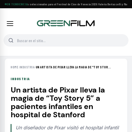
Siete filmes árabes seleccionados para el Festival de Cine de Venecia 2026
EN TENDENCIA
·
Valeria Bertuccelli y Martín R
HOME
›
INDUSTRIA
›
UN ARTISTA DE PIXAR LLEVA LA MAGIA DE “TOY STOR...
INDUSTRIA
Un artista de Pixar lleva la
magia de “Toy Story 5” a
pacientes infantiles en
hospital de Stanford
Un diseñador de Pixar visitó el hospital infantil