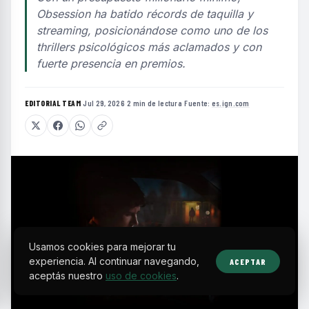
Obsession ha batido récords de taquilla y
streaming, posicionándose como uno de los
thrillers psicológicos más aclamados y con
fuerte presencia en premios.
EDITORIAL TEAM
·
Jul 29, 2026
·
2 min de lectura
·
Fuente:
es.ign.com
Usamos cookies para mejorar tu
experiencia. Al continuar navegando,
ACEPTAR
aceptás nuestro
uso de cookies
.