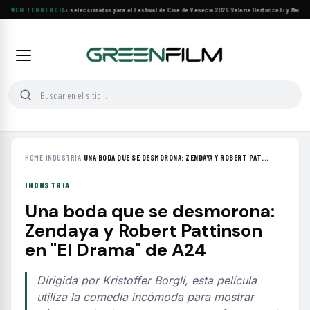
Siete filmes árabes seleccionados para el Festival de Cine de Venecia 2026
EN TENDENCIA
·
Valeria Bertuccelli y Martín R
HOME
›
INDUSTRIA
›
UNA BODA QUE SE DESMORONA: ZENDAYA Y ROBERT PAT...
INDUSTRIA
Una boda que se desmorona:
Zendaya y Robert Pattinson
en "El Drama" de A24
Dirigida por Kristoffer Borgli, esta película
utiliza la comedia incómoda para mostrar