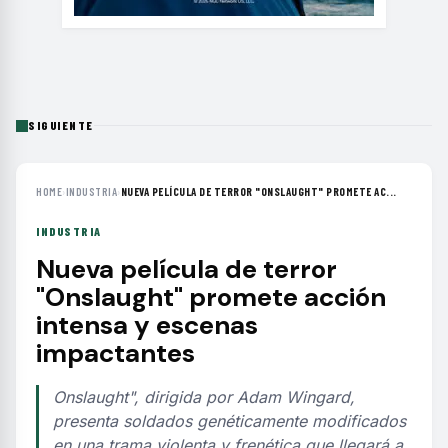
SIGUIENTE
HOME
›
INDUSTRIA
›
NUEVA PELÍCULA DE TERROR "ONSLAUGHT" PROMETE AC...
INDUSTRIA
Nueva película de terror
"Onslaught" promete acción
intensa y escenas
impactantes
Onslaught", dirigida por Adam Wingard,
presenta soldados genéticamente modificados
en una trama violenta y frenética que llegará a