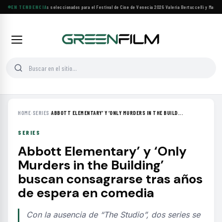
Siete filmes árabes seleccionados para el Festival de Cine de Venecia 2026
EN TENDENCIA
·
Valeria Bertuccelli y Martín R
HOME
›
SERIES
›
ABBOTT ELEMENTARY’ Y ‘ONLY MURDERS IN THE BUILD...
SERIES
Abbott Elementary’ y ‘Only
Murders in the Building’
buscan consagrarse tras años
de espera en comedia
Con la ausencia de “The Studio”, dos series se