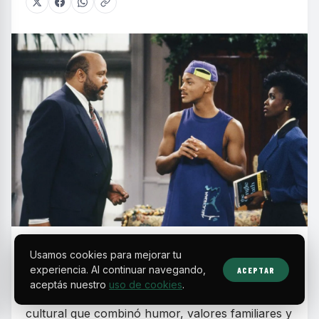
E
n la década de los 90, las sitcoms
Usamos cookies para mejorar tu
experiencia. Al continuar navegando,
ACEPTAR
protagonizadas por actores y comunidades
aceptás nuestro
uso de cookies
.
negras se consolidaron como un fenómeno
cultural que combinó humor, valores familiares y