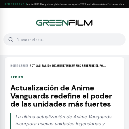
Principales estrenos de HBO Max y otras plataformas en agosto 2026 en Latinoamérica
EN TENDENCIA
·
Estrenos de agosto:
HOME
›
SERIES
›
ACTUALIZACIÓN DE ANIME VANGUARDS REDEFINE EL PO...
SERIES
Actualización de Anime
Vanguards redefine el poder
de las unidades más fuertes
La última actualización de Anime Vanguards
incorpora nuevas unidades legendarias y