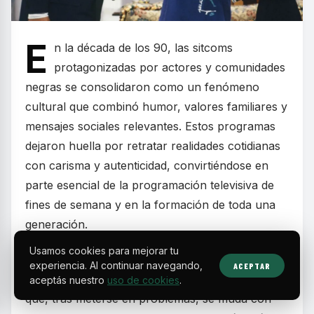
E
n la década de los 90, las sitcoms
protagonizadas por actores y comunidades
negras se consolidaron como un fenómeno
cultural que combinó humor, valores familiares y
mensajes sociales relevantes. Estos programas
dejaron huella por retratar realidades cotidianas
con carisma y autenticidad, convirtiéndose en
parte esencial de la programación televisiva de
fines de semana y en la formación de toda una
generación.
Usamos cookies para mejorar tu
Series como
The Fresh Prince of Bel-Air
experiencia. Al continuar navegando,
ACEPTAR
mostraron la historia de un joven de Filadelfia
aceptás nuestro
uso de cookies
.
que, tras meterse en problemas, se muda con