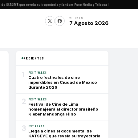
 KATSEYE que revela su trayectoria y fandom
·
Fuse Media y Tribeca Films se alían para es
VIERNES
7 Agosto 2026
RECIENTES
1
FESTIVALES
Cuatro festivales de cine
imperdibles en Ciudad de México
durante 2026
2
FESTIVALES
Festival de Cine de Lima
homenajeará al director brasileño
Kleber Mendonça Filho
3
ESTRENOS
Llega a cines el documental de
KATSEYE que revela su trayectoria