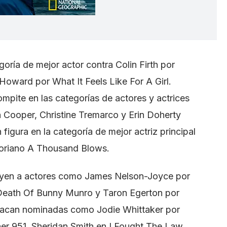
ría de mejor actor contra Colin Firth por
 Howard por What It Feels Like For A Girl.
pite en las categorías de actores y actrices
 Cooper, Christine Tremarco y Erin Doherty
figura en la categoría de mejor actriz principal
ctoriano A Thousand Blows.
luyen a actores como James Nelson-Joyce por
 Death Of Bunny Munro y Taron Egerton por
tacan nominadas como Jodie Whittaker por
er 951, Sheridan Smith en I Fought The Law,