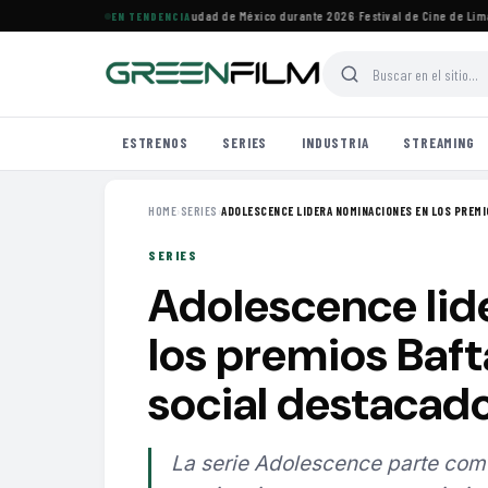
vales de cine imperdibles en Ciudad de México durante 2026
·
Festival de Cine de Lima h
EN TENDENCIA
ESTRENOS
SERIES
INDUSTRIA
STREAMING
HOME
›
SERIES
›
ADOLESCENCE LIDERA NOMINACIONES EN LOS PREMIO
SERIES
Adolescence lid
los premios Baf
social destacad
La serie Adolescence parte como