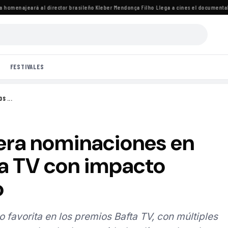
omenajeará al director brasileño Kleber Mendonça Filho
·
Llega a cines el documental de
FESTIVALES
S ...
era nominaciones en
ta TV con impacto
o
 favorita en los premios Bafta TV, con múltiples