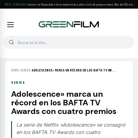
Festival de Cine Francés en Maracaibo cierra exposición y abre ciclo de proyecciones
EN TENDENCIA
·
Más de 160 estrenos 
HOME
›
SERIES
›
ADOLESCENCE» MARCA UN RÉCORD EN LOS BAFTA TV AW...
SERIES
Adolescence» marca un
récord en los BAFTA TV
Awards con cuatro premios
La serie de Netflix «Adolescence» se consagró
en los BAFTA TV Awards con cuatro