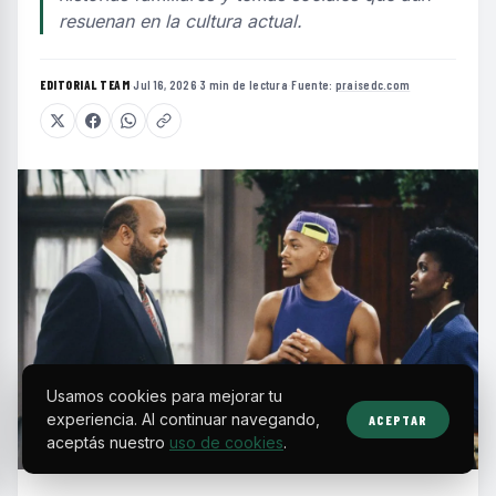
resuenan en la cultura actual.
EDITORIAL TEAM
·
Jul 16, 2026
·
3 min de lectura
·
Fuente:
praisedc.com
Usamos cookies para mejorar tu
experiencia. Al continuar navegando,
ACEPTAR
aceptás nuestro
uso de cookies
.