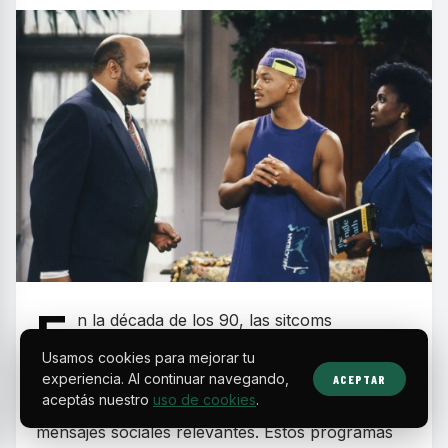
E
n la década de los 90, las sitcoms
protagonizadas por actores y comunidades
Usamos cookies para mejorar tu
negras se consolidaron como un fenómeno
experiencia. Al continuar navegando,
ACEPTAR
aceptás nuestro
uso de cookies
.
cultural que combinó humor, valores familiares y
mensajes sociales relevantes. Estos programas