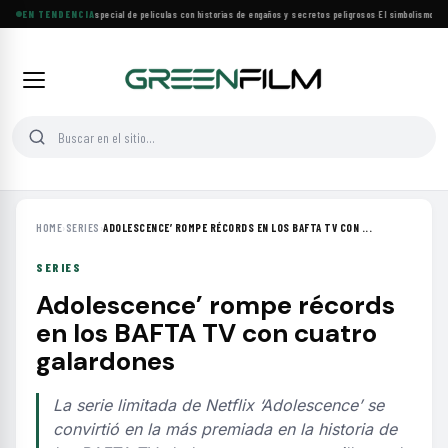
Lifetime estrena especial de películas con historias de engaños y secretos peligrosos
EN TENDENCIA
·
El simbolismo de lo
HOME
›
SERIES
›
ADOLESCENCE’ ROMPE RÉCORDS EN LOS BAFTA TV CON ...
SERIES
Adolescence’ rompe récords
en los BAFTA TV con cuatro
galardones
La serie limitada de Netflix ‘Adolescence’ se
convirtió en la más premiada en la historia de