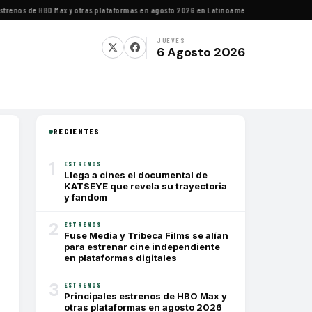
nos de HBO Max y otras plataformas en agosto 2026 en Latinoamérica
·
Estrenos de agost
JUEVES
6 Agosto 2026
RECIENTES
1
ESTRENOS
Llega a cines el documental de
KATSEYE que revela su trayectoria
y fandom
2
ESTRENOS
Fuse Media y Tribeca Films se alían
para estrenar cine independiente
en plataformas digitales
3
ESTRENOS
Principales estrenos de HBO Max y
otras plataformas en agosto 2026