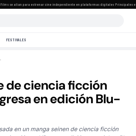
ms se alían para estrenar cine independiente en plataformas digitales
·
Principales estre
FESTIVALES
.
e de ciencia ficción
egresa en edición Blu-
asada en un manga seinen de ciencia ficción