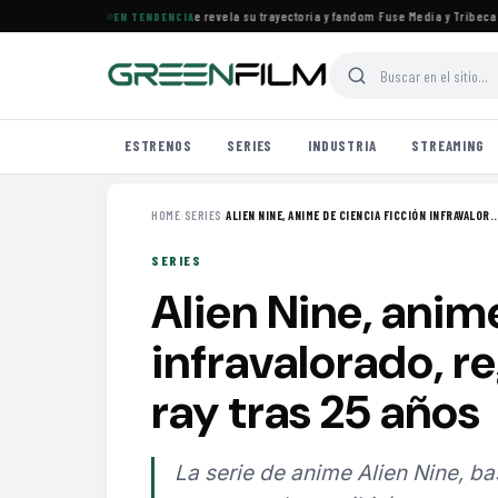
s el documental de KATSEYE que revela su trayectoria y fandom
·
Fuse Media y Tribeca Fil
EN TENDENCIA
ESTRENOS
SERIES
INDUSTRIA
STREAMING
HOME
›
SERIES
›
ALIEN NINE, ANIME DE CIENCIA FICCIÓN INFRAVALOR..
SERIES
Alien Nine, anim
infravalorado, r
ray tras 25 años
La serie de anime Alien Nine, b