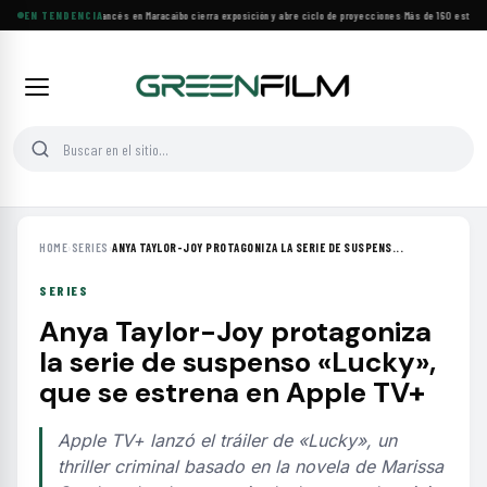
Festival de Cine Francés en Maracaibo cierra exposición y abre ciclo de proyecciones
EN TENDENCIA
·
Más de 160 estrenos
HOME
›
SERIES
›
ANYA TAYLOR-JOY PROTAGONIZA LA SERIE DE SUSPENS...
SERIES
Anya Taylor-Joy protagoniza
la serie de suspenso «Lucky»,
que se estrena en Apple TV+
Apple TV+ lanzó el tráiler de «Lucky», un
thriller criminal basado en la novela de Marissa