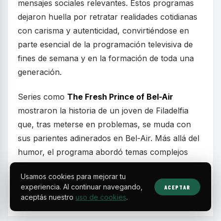
mensajes sociales relevantes. Estos programas
dejaron huella por retratar realidades cotidianas
con carisma y autenticidad, convirtiéndose en
parte esencial de la programación televisiva de
fines de semana y en la formación de toda una
generación.
Series como
The Fresh Prince of Bel-Air
mostraron la historia de un joven de Filadelfia
que, tras meterse en problemas, se muda con
sus parientes adinerados en Bel-Air. Más allá del
humor, el programa abordó temas complejos
como la identidad racial y las diferencias
Usamos cookies para mejorar tu
socioeconómicas, equilibrando risas con
experiencia. Al continuar navegando,
ACEPTAR
momentos emotivos.
aceptás nuestro
uso de cookies
.