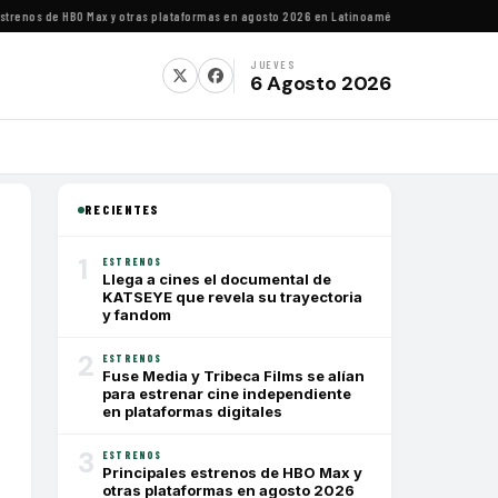
os de HBO Max y otras plataformas en agosto 2026 en Latinoamérica
·
Estrenos de agosto
JUEVES
6 Agosto 2026
RECIENTES
1
ESTRENOS
Llega a cines el documental de
KATSEYE que revela su trayectoria
y fandom
2
ESTRENOS
Fuse Media y Tribeca Films se alían
para estrenar cine independiente
en plataformas digitales
3
ESTRENOS
Principales estrenos de HBO Max y
otras plataformas en agosto 2026