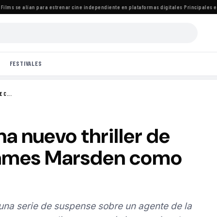
 se alían para estrenar cine independiente en plataformas digitales
·
Principales estren
FESTIVALES
 C...
a nuevo thriller de
James Marsden como
na serie de suspense sobre un agente de la