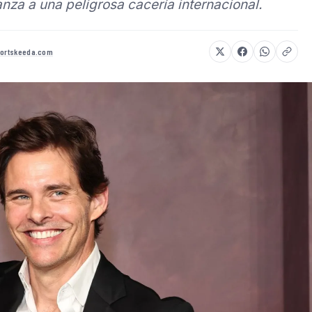
lanza a una peligrosa cacería internacional.
portskeeda.com