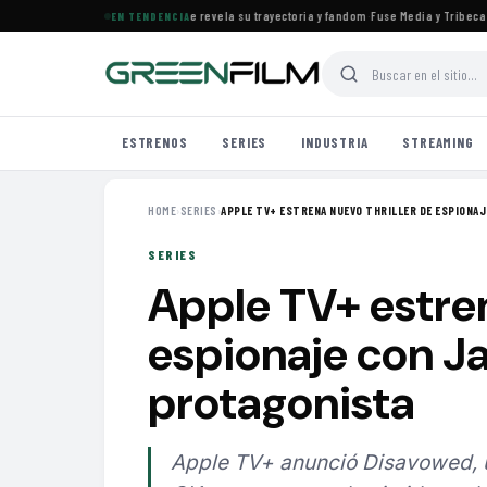
el documental de KATSEYE que revela su trayectoria y fandom
·
Fuse Media y Tribeca Films
EN TENDENCIA
ESTRENOS
SERIES
INDUSTRIA
STREAMING
HOME
›
SERIES
›
APPLE TV+ ESTRENA NUEVO THRILLER DE ESPIONAJE
SERIES
Apple TV+ estren
espionaje con 
protagonista
Apple TV+ anunció Disavowed, u