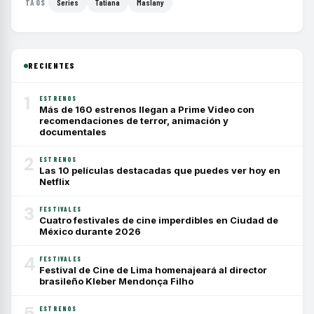
Series
Tatiana
Maslany
TAGS
RECIENTES
1
ESTRENOS
Más de 160 estrenos llegan a Prime Video con
recomendaciones de terror, animación y
documentales
2
ESTRENOS
Las 10 películas destacadas que puedes ver hoy en
Netflix
3
FESTIVALES
Cuatro festivales de cine imperdibles en Ciudad de
México durante 2026
4
FESTIVALES
Festival de Cine de Lima homenajeará al director
brasileño Kleber Mendonça Filho
5
ESTRENOS