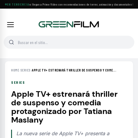
Más de 160 estrenos llegan a Prime Video con recomendaciones de terror, animación y documentales
EN TENDENCIA
·
Las 10
HOME
›
SERIES
›
APPLE TV+ ESTRENARÁ THRILLER DE SUSPENSO Y COME...
SERIES
Apple TV+ estrenará thriller
de suspenso y comedia
protagonizado por Tatiana
Maslany
La nueva serie de Apple TV+ presenta a