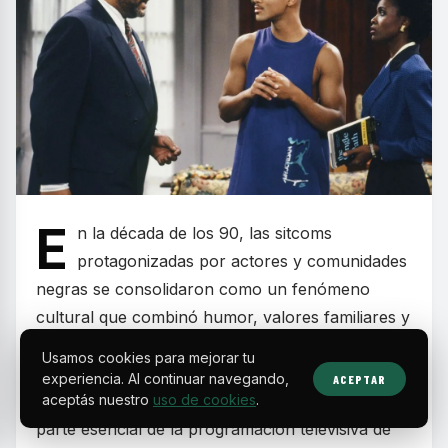
E
n la década de los 90, las sitcoms
protagonizadas por actores y comunidades
negras se consolidaron como un fenómeno
cultural que combinó humor, valores familiares y
mensajes sociales relevantes. Estos programas
Usamos cookies para mejorar tu
dejaron huella por retratar realidades cotidianas
experiencia. Al continuar navegando,
ACEPTAR
con carisma y autenticidad, convirtiéndose en
aceptás nuestro
uso de cookies
.
parte esencial de la programación televisiva de