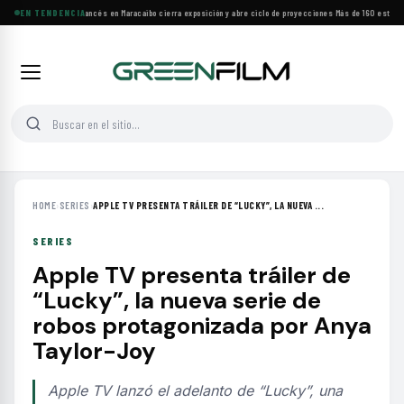
Festival de Cine Francés en Maracaibo cierra exposición y abre ciclo de proyecciones
EN TENDENCIA
·
Más de 160 estrenos
HOME
›
SERIES
›
APPLE TV PRESENTA TRÁILER DE “LUCKY”, LA NUEVA ...
SERIES
Apple TV presenta tráiler de
“Lucky”, la nueva serie de
robos protagonizada por Anya
Taylor-Joy
Apple TV lanzó el adelanto de “Lucky”, una