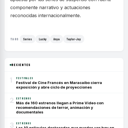
componente narrativo y actuaciones
reconocidas internacionalmente.
Series
Lucky
Anya
Taylor-Joy
TAGS
RECIENTES
1
FESTIVALES
Festival de Cine Francés en Maracaibo cierra
exposición y abre ciclo de proyecciones
2
ESTRENOS
Más de 160 estrenos llegan a Prime Video con
recomendaciones de terror, animación y
documentales
3
ESTRENOS
Las 10 películas destacadas que puedes ver hoy en