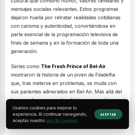
cultural que combinó humor, valores familiares y
mensajes sociales relevantes. Estos programas
dejaron huella por retratar realidades cotidianas
con carisma y autenticidad, convirtiéndose en
parte esencial de la programación televisiva de
fines de semana y en la formación de toda una
generación.
Series como
The Fresh Prince of Bel-Air
mostraron la historia de un joven de Filadelfia
que, tras meterse en problemas, se muda con
sus parientes adinerados en Bel-Air. Más allá del
humor, el programa abordó temas complejos
Usamos cookies para mejorar tu
como la identidad racial y las diferencias
experiencia. Al continuar navegando,
ACEPTAR
socioeconómicas, equilibrando risas con
aceptás nuestro
uso de cookies
.
momentos emotivos.