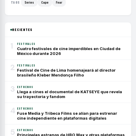
Series
Cape
Fear
TAGS
RECIENTES
1
FESTIVALES
Cuatro festivales de cine imperdibles en Ciudad de
México durante 2026
2
FESTIVALES
Festival de Cine de Lima homenajeará al director
brasileño Kleber Mendonça Filho
3
ESTRENOS
Llega a cines el documental de KATSEYE que revela
su trayectoria y fandom
4
ESTRENOS
Fuse Media y Tribeca Films se alían para estrenar
cine independiente en plataformas digitales
5
ESTRENOS
Principales estrenos de HBO Max y otras plataformas