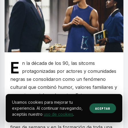
E
n la década de los 90, las sitcoms
protagonizadas por actores y comunidades
negras se consolidaron como un fenómeno
cultural que combinó humor, valores familiares y
mensajes sociales relevantes. Estos programas
Usamos cookies para mejorar tu
dejaron huella por retratar realidades cotidianas
experiencia. Al continuar navegando,
ACEPTAR
con carisma y autenticidad, convirtiéndose en
aceptás nuestro
uso de cookies
.
parte esencial de la programación televisiva de
fines de semana y en la formación de toda una