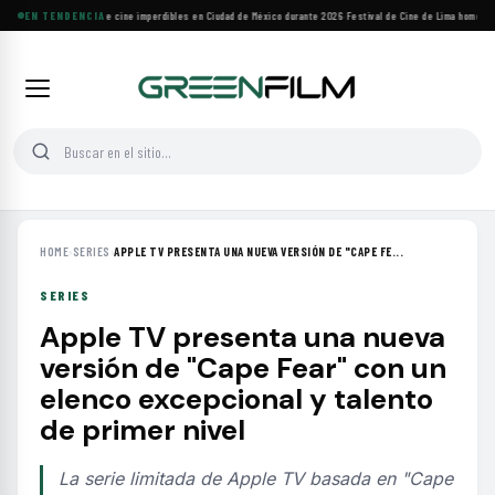
Cuatro festivales de cine imperdibles en Ciudad de México durante 2026
EN TENDENCIA
·
Festival de Cine de Lima homenajear
HOME
›
SERIES
›
APPLE TV PRESENTA UNA NUEVA VERSIÓN DE "CAPE FE...
SERIES
Apple TV presenta una nueva
versión de "Cape Fear" con un
elenco excepcional y talento
de primer nivel
La serie limitada de Apple TV basada en "Cape