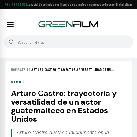
Lifetime estrena especial de películas con historias de engaños y secretos peligrosos
EN TENDENCIA
·
El simbolismo de los
HOME
›
SERIES
›
ARTURO CASTRO: TRAYECTORIA Y VERSATILIDAD DE UN...
SERIES
Arturo Castro: trayectoria y
versatilidad de un actor
guatemalteco en Estados
Unidos
Arturo Castro destacó inicialmente en la