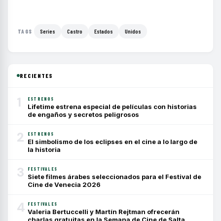
Series
Castro
Estados
Unidos
TAGS
RECIENTES
1
ESTRENOS
Lifetime estrena especial de películas con historias
de engaños y secretos peligrosos
2
ESTRENOS
El simbolismo de los eclipses en el cine a lo largo de
la historia
3
FESTIVALES
Siete filmes árabes seleccionados para el Festival de
Cine de Venecia 2026
4
FESTIVALES
Valeria Bertuccelli y Martín Rejtman ofrecerán
charlas gratuitas en la Semana de Cine de Salta