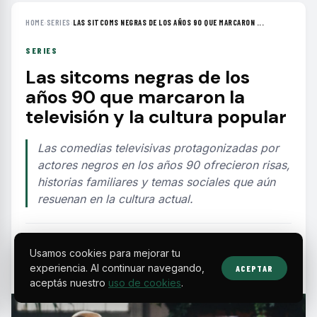
HOME
›
SERIES
›
LAS SITCOMS NEGRAS DE LOS AÑOS 90 QUE MARCARON ...
SERIES
Las sitcoms negras de los
años 90 que marcaron la
televisión y la cultura popular
Las comedias televisivas protagonizadas por
actores negros en los años 90 ofrecieron risas,
historias familiares y temas sociales que aún
resuenan en la cultura actual.
EDITORIAL TEAM
·
Jul 16, 2026
·
3 min de lectura
·
Fuente:
praisedc.com
Usamos cookies para mejorar tu
experiencia. Al continuar navegando,
ACEPTAR
aceptás nuestro
uso de cookies
.