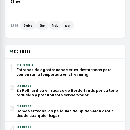
One
.
Series
Star
Trek
Year
TAGS
RECIENTES
1
STREAMING
Estrenos de agosto: ocho series destacadas para
comenzar la temporada en streaming
2
ESTRENOS
Eli Roth critica el fracaso de Borderlands por su tono
reducido y presupuesto conservador
3
ESTRENOS
Cómo ver todas las películas de Spider-Man gratis
desde cualquier lugar
4
ESTRENOS