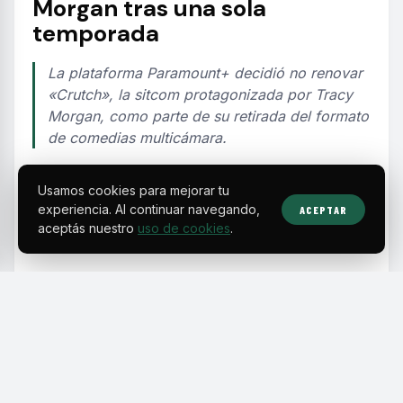
Morgan tras una sola
temporada
La plataforma Paramount+ decidió no renovar
«Crutch», la sitcom protagonizada por Tracy
Morgan, como parte de su retirada del formato
de comedias multicámara.
Usamos cookies para mejorar tu
EDITORIAL TEAM
·
Jul 30, 2026
·
2 min de lectura
·
Fuente:
thejasminebrand.com
experiencia. Al continuar navegando,
ACEPTAR
aceptás nuestro
uso de cookies
.