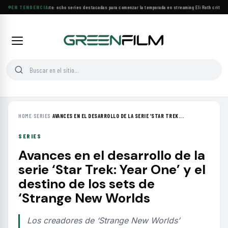
Estrenos de agosto: ocho series destacadas para comenzar la temporada en streaming
EN TENDENCIA
·
Eli Roth critica
HOME
›
SERIES
›
AVANCES EN EL DESARROLLO DE LA SERIE ‘STAR TREK...
SERIES
Avances en el desarrollo de la
serie ‘Star Trek: Year One’ y el
destino de los sets de
‘Strange New Worlds
Los creadores de ‘Strange New Worlds’