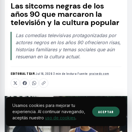
Las sitcoms negras de los
años 90 que marcaron la
televisión y la cultura popular
Las comedias televisivas protagonizadas por
actores negros en los años 90 ofrecieron risas,
historias familiares y temas sociales que aún
resuenan en la cultura actual.
EDITORIAL TEAM
·
Jul 16, 2026
·
3 min de lectura
·
Fuente:
praisedc.com
Usamos cookies para mejorar tu
experiencia. Al continuar navegando,
ACEPTAR
aceptás nuestro
uso de cookies
.