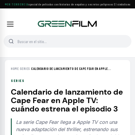
Lifetime estrena especial de películas con historias de engaños y secretos peligrosos
EN TENDENCIA
·
El simbolismo de lo
HOME
›
SERIES
›
CALENDARIO DE LANZAMIENTO DE CAPE FEAR EN APPLE...
SERIES
Calendario de lanzamiento de
Cape Fear en Apple TV:
cuándo estrena el episodio 3
La serie Cape Fear llega a Apple TV con una
nueva adaptación del thriller, estrenando sus