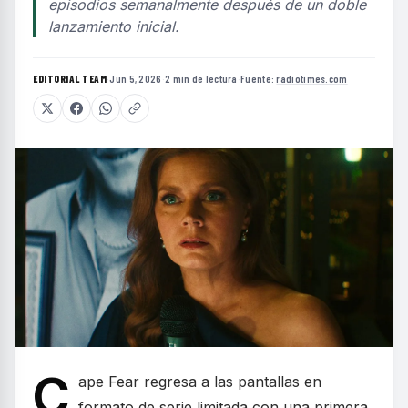
episodios semanalmente después de un doble
lanzamiento inicial.
EDITORIAL TEAM
·
Jun 5, 2026
·
2 min de lectura
·
Fuente:
radiotimes.com
C
ape Fear regresa a las pantallas en
formato de serie limitada con una primera