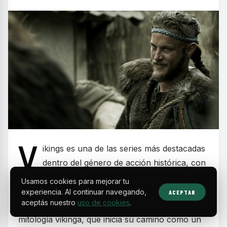
V
ikings es una de las series más destacadas
dentro del género de acción histórica, con
una trama que abarca seis temporadas y un total
Usamos cookies para mejorar tu
de 89 episodios. La serie narra la vida de Ragnar
experiencia. Al continuar navegando,
ACEPTAR
aceptás nuestro
uso de cookies
.
Lothbrok, un personaje legendario de la
mitología vikinga, que inicia su camino como un