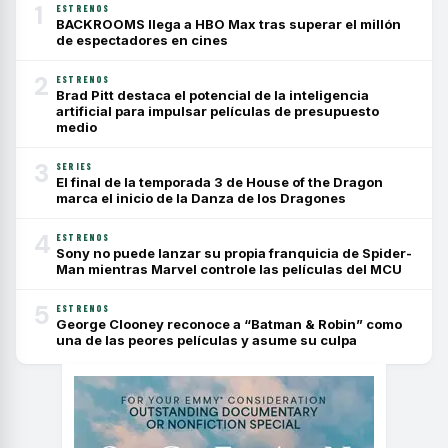
1
ESTRENOS
BACKROOMS llega a HBO Max tras superar el millón
de espectadores en cines
2
ESTRENOS
Brad Pitt destaca el potencial de la inteligencia
artificial para impulsar películas de presupuesto
medio
3
SERIES
El final de la temporada 3 de House of the Dragon
marca el inicio de la Danza de los Dragones
4
ESTRENOS
Sony no puede lanzar su propia franquicia de Spider-
Man mientras Marvel controle las películas del MCU
5
ESTRENOS
George Clooney reconoce a “Batman & Robin” como
una de las peores películas y asume su culpa