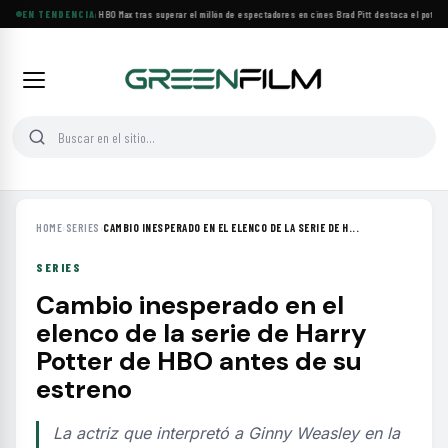
BACKROOMS llega a HBO Max tras superar el millón de espectadores en cines
EN TENDENCIA
·
Brad Pitt destaca el potencia
HOME
›
SERIES
›
CAMBIO INESPERADO EN EL ELENCO DE LA SERIE DE H...
SERIES
Cambio inesperado en el
elenco de la serie de Harry
Potter de HBO antes de su
estreno
La actriz que interpretó a Ginny Weasley en la