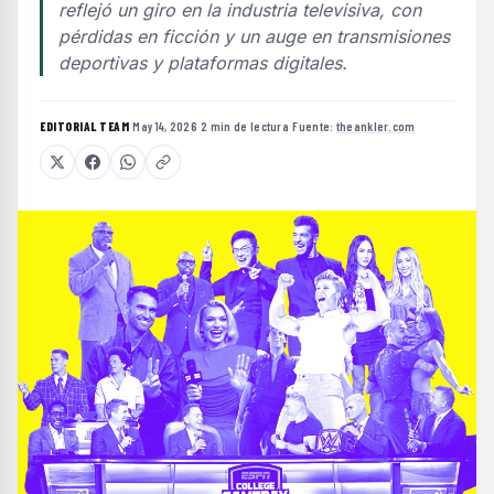
reflejó un giro en la industria televisiva, con
pérdidas en ficción y un auge en transmisiones
deportivas y plataformas digitales.
EDITORIAL TEAM
·
May 14, 2026
·
2 min de lectura
·
Fuente:
theankler.com