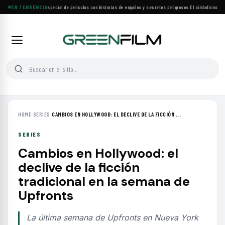
Lifetime estrena especial de películas con historias de engaños y secretos peligrosos
EN TENDENCIA
·
El simbolismo de lo
HOME
›
SERIES
›
CAMBIOS EN HOLLYWOOD: EL DECLIVE DE LA FICCIÓN ...
SERIES
Cambios en Hollywood: el
declive de la ficción
tradicional en la semana de
Upfronts
La última semana de Upfronts en Nueva York