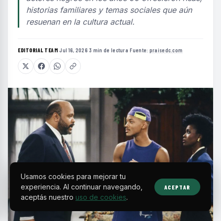
historias familiares y temas sociales que aún
resuenan en la cultura actual.
EDITORIAL TEAM
·
Jul 16, 2026
·
3 min de lectura
·
Fuente:
praisedc.com
Usamos cookies para mejorar tu
experiencia. Al continuar navegando,
ACEPTAR
aceptás nuestro
uso de cookies
.