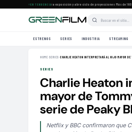
ine Francés en Maracaibo cierra exposición y abre ciclo de proyecciones
·
Más de 160 est
EN TENDENCIA
ESTRENOS
SERIES
INDUSTRIA
STREAMING
HOME
›
SERIES
›
CHARLIE HEATON INTERPRETARÁ AL HIJO MAYOR DE 
SERIES
Charlie Heaton in
mayor de Tommy 
serie de Peaky B
Netflix y BBC confirmaron que C