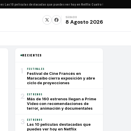
as 10 películas destacadas que puedes ver hoy en Netflix
·
Cuatro festivales de cine imp
SÁBADO
8 Agosto 2026
RECIENTES
1
FESTIVALES
Festival de Cine Francés en
Maracaibo cierra exposición y abre
ciclo de proyecciones
2
ESTRENOS
Más de 160 estrenos llegan a Prime
Video con recomendaciones de
terror, animación y documentales
3
ESTRENOS
Las 10 películas destacadas que
puedes ver hoy en Netflix