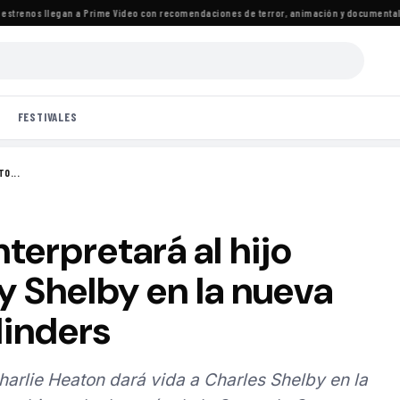
renos llegan a Prime Video con recomendaciones de terror, animación y documentales
·
L
FESTIVALES
TO...
terpretará al hijo
Shelby en la nueva
linders
harlie Heaton dará vida a Charles Shelby en la