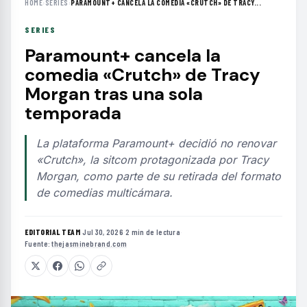
HOME
›
SERIES
›
PARAMOUNT+ CANCELA LA COMEDIA «CRUTCH» DE TRACY...
SERIES
Paramount+ cancela la
comedia «Crutch» de Tracy
Morgan tras una sola
temporada
La plataforma Paramount+ decidió no renovar
«Crutch», la sitcom protagonizada por Tracy
Morgan, como parte de su retirada del formato
de comedias multicámara.
EDITORIAL TEAM
·
Jul 30, 2026
·
2 min de lectura
·
Fuente:
thejasminebrand.com