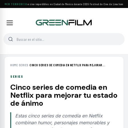
Cuatro festivales de cine imperdibles en Ciudad de México durante 2026
EN TENDENCIA
·
Festival de Cine de Lima homenajea
HOME
›
SERIES
›
CINCO SERIES DE COMEDIA EN NETFLIX PARA MEJORAR...
SERIES
Cinco series de comedia en
Netflix para mejorar tu estado
de ánimo
Estas cinco series de comedia en Netflix
combinan humor, personajes memorables y