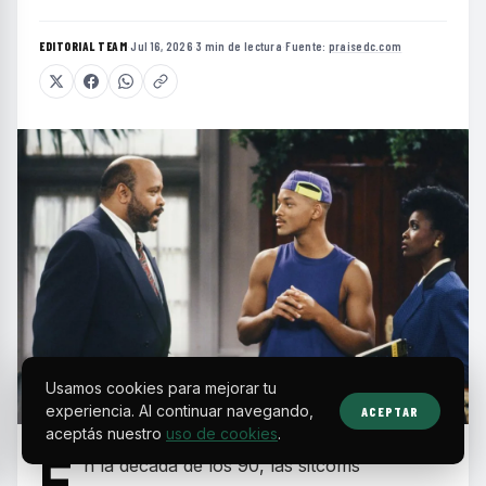
EDITORIAL TEAM
·
Jul 16, 2026
·
3 min de lectura
·
Fuente:
praisedc.com
Usamos cookies para mejorar tu
experiencia. Al continuar navegando,
ACEPTAR
aceptás nuestro
uso de cookies
.
E
n la década de los 90, las sitcoms