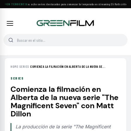
Estrenos de agosto: ocho series destacadas para comenzar la temporada en streaming
EN TENDENCIA
·
Eli Roth critica e
HOME
›
SERIES
›
COMIENZA LA FILMACIÓN EN ALBERTA DE LA NUEVA SE...
SERIES
Comienza la filmación en
Alberta de la nueva serie "The
Magnificent Seven" con Matt
Dillon
La producción de la serie "The Magnificent