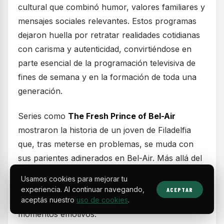
cultural que combinó humor, valores familiares y
mensajes sociales relevantes. Estos programas
dejaron huella por retratar realidades cotidianas
con carisma y autenticidad, convirtiéndose en
parte esencial de la programación televisiva de
fines de semana y en la formación de toda una
generación.
Series como
The Fresh Prince of Bel-Air
mostraron la historia de un joven de Filadelfia
que, tras meterse en problemas, se muda con
sus parientes adinerados en Bel-Air. Más allá del
humor, el programa abordó temas complejos
Usamos cookies para mejorar tu
como la identidad racial y las diferencias
experiencia. Al continuar navegando,
ACEPTAR
socioeconómicas, equilibrando risas con
aceptás nuestro
uso de cookies
.
momentos emotivos.