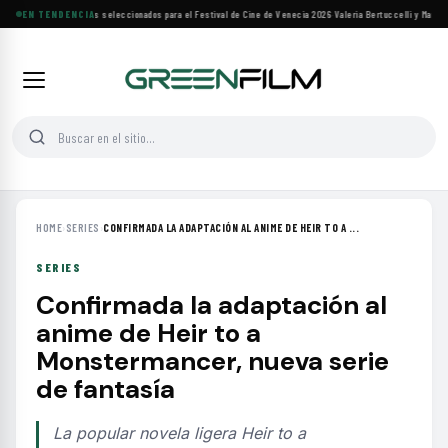
Siete filmes árabes seleccionados para el Festival de Cine de Venecia 2026
EN TENDENCIA
·
Valeria Bertuccelli y Martín 
HOME
›
SERIES
›
CONFIRMADA LA ADAPTACIÓN AL ANIME DE HEIR TO A ...
SERIES
Confirmada la adaptación al
anime de Heir to a
Monstermancer, nueva serie
de fantasía
La popular novela ligera Heir to a