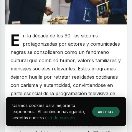
E
n la década de los 90, las sitcoms
protagonizadas por actores y comunidades
negras se consolidaron como un fenómeno
cultural que combinó humor, valores familiares y
mensajes sociales relevantes. Estos programas
dejaron huella por retratar realidades cotidianas
con carisma y autenticidad, convirtiéndose en
parte esencial de la programación televisiva de
fines de semana y en la formación de toda una
Usamos cookies para mejorar tu
generación.
experiencia. Al continuar navegando,
ACEPTAR
aceptás nuestro
uso de cookies
.
Series como
The Fresh Prince of Bel-Air