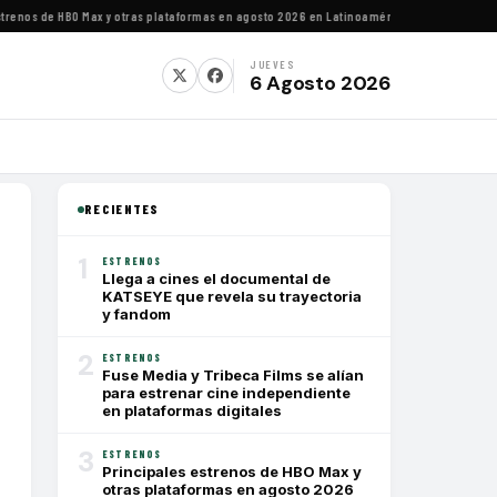
nos de HBO Max y otras plataformas en agosto 2026 en Latinoamérica
·
Estrenos de agosto
JUEVES
6 Agosto 2026
RECIENTES
1
ESTRENOS
Llega a cines el documental de
KATSEYE que revela su trayectoria
y fandom
2
ESTRENOS
Fuse Media y Tribeca Films se alían
para estrenar cine independiente
en plataformas digitales
3
ESTRENOS
Principales estrenos de HBO Max y
otras plataformas en agosto 2026