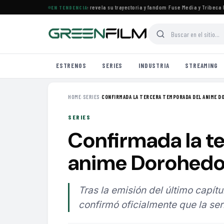
 el documental de KATSEYE que revela su trayectoria y fandom
·
Fuse Media y Tribeca Film
EN TENDENCIA
ESTRENOS
SERIES
INDUSTRIA
STREAMING
HOME
›
SERIES
›
CONFIRMADA LA TERCERA TEMPORADA DEL ANIME DO
SERIES
Confirmada la t
anime Dorohedo
Tras la emisión del último capí
confirmó oficialmente que la ser