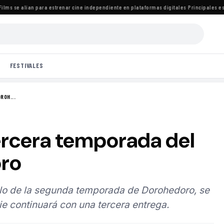
s se alían para estrenar cine independiente en plataformas digitales
·
Principales estre
FESTIVALES
ROH...
ercera temporada del
ro
tulo de la segunda temporada de Dorohedoro, se
ie continuará con una tercera entrega.